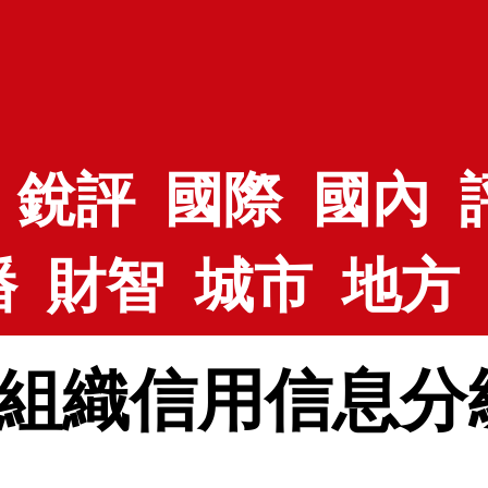
銳評
國際
國內
播
財智
城市
地方
組織信用信息分