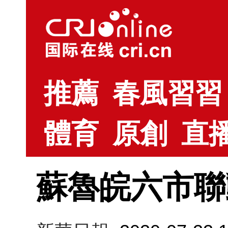
推薦
春風習習
體育
原創
直
蘇魯皖六市聯