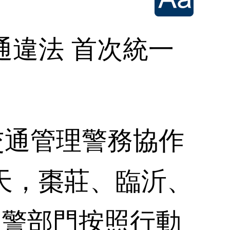
違法 首次統一
通管理警務協作
天，棗莊、臨沂、
交警部門按照行動