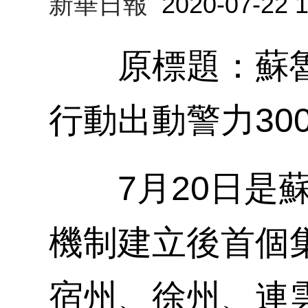
新華日報
2020-07-22 1
原標題：蘇魯皖
行動出動警力30
7月20日是蘇
機制建立後首個
宿州、徐州、連