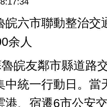
8:17:34
六市聯動整治交通
00余人
魯皖友鄰市縣道路交
集中統一行動日。當
雲港、宿遷6市公安