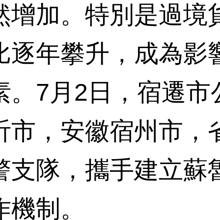
然增加。特別是過境
比逐年攀升，成為影
素。7月2日，宿遷市
沂市，安徽宿州市，
警支隊，攜手建立蘇
作機制。