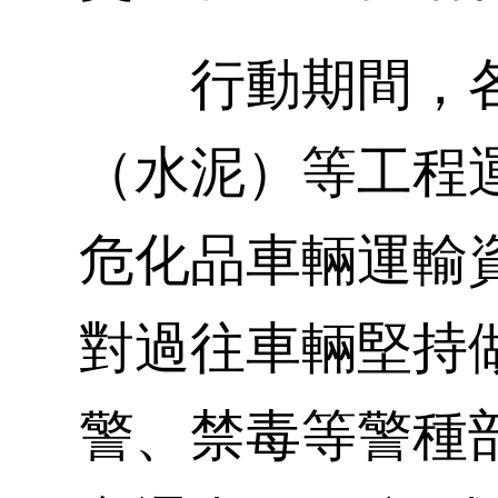
行動期間，各
（水泥）等工程
危化品車輛運輸
對過往車輛堅持
警、禁毒等警種