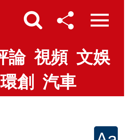
評論
視頻
文娛
環創
汽車