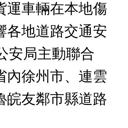
貨運車輛在本地傷
響各地道路交通安
公安局主動聯合
省內徐州市、連雲
魯皖友鄰市縣道路