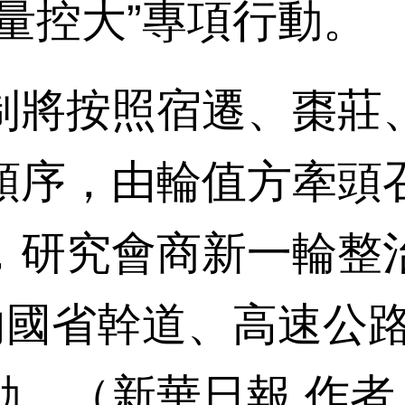
量控大”專項行動。
將按照宿遷、棗莊、
順序，由輪值方牽頭
，研究會商新一輪整
域內國省幹道、高速公
。（新華日報 作者 