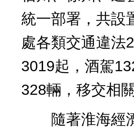
統一部署，共設置
處各類交通違法2
3019起，酒駕1
328輛，移交相
隨著淮海經濟