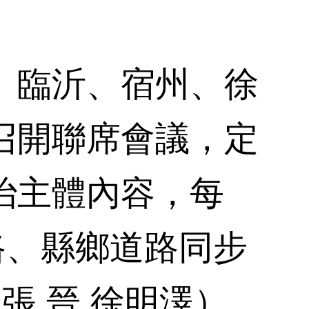
臨沂、宿州、徐
召開聯席會議，定
治主體內容，每
路、縣鄉道路同步
張 晉 徐明澤）