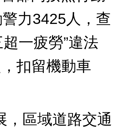
警力3425人，查
三超一疲勞”違法
2起，扣留機動車
。
，區域道路交通