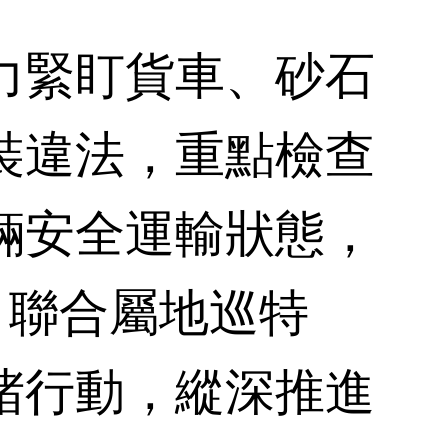
緊盯貨車、砂石
裝違法，重點檢查
輛安全運輸狀態，
，聯合屬地巡特
堵行動，縱深推進