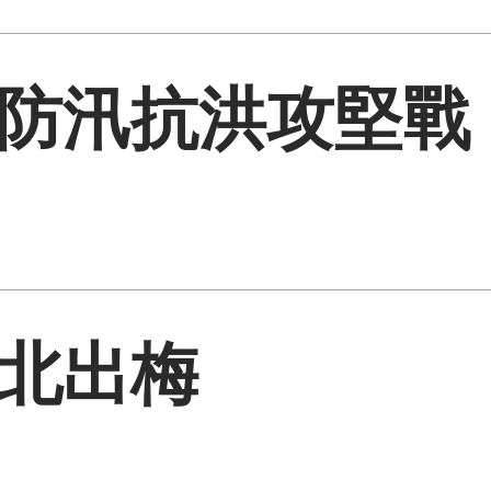
防汛抗洪攻堅戰
北出梅