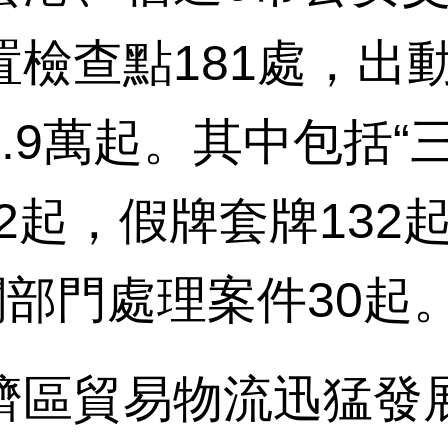
檢查點181處，出動
.9萬起。其中包括“
32起，假牌套牌13
關部門處理案件30起
區貿易物流迅猛發展