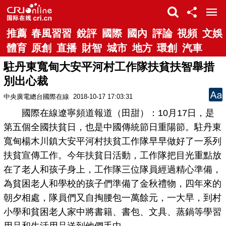
推薦
春風習習
銳評
國際
國內
評論
視頻
文娛
體育
原創
直播
財智
城市
地方
環創
汽車
駐丹東寬甸大安平河村工作隊扶貧扶智舉措
別出心裁
中央廣電總台國際在線
2018-10-17 17:03:31
國際在線遼寧頻道報道（田甜）：10月17日，是
第五個全國扶貧日，也是中國傳統節日重陽節。駐丹東
寬甸楊木川鎮大安平河村扶貧工作隊早早做好了一系列
扶貧宣傳工作。今年扶貧日活動，工作隊把目光重點放
在了老人和孩子身上，工作隊三位隊員經過精心準備，
為貧困老人和學校的孩子們準備了金秋禮物，四年來的
朝夕相處，隊員們又自掏腰包一萬餘元，一大早，到村
小學和貧困老人家中將書籍、書包、文具、蒸鍋等學習