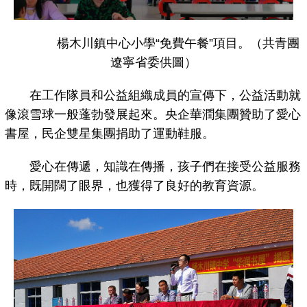
楊木川鎮中心小學“免費午餐”項目。（共青團
遼寧省委供圖）
在工作隊員和公益組織成員的宣傳下，公益活動就
像滾雪球一般蓬勃發展起來。央企華潤集團贊助了愛心
書屋，民企雙星集團捐助了運動鞋服。
愛心在傳遞，知識在傳播，孩子們在接受公益服務
時，既開闊了眼界，也獲得了良好的教育資源。