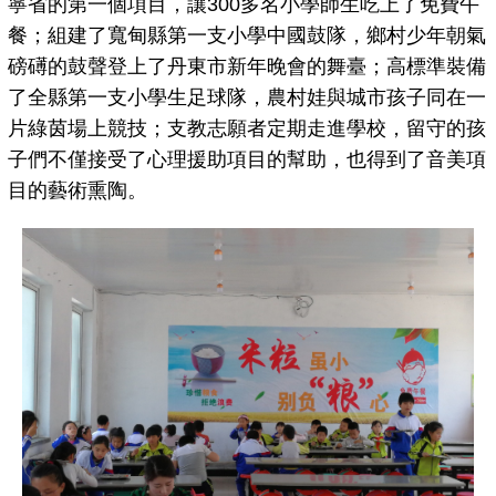
寧省的第一個項目，讓300多名小學師生吃上了免費午
餐；組建了寬甸縣第一支小學中國鼓隊，鄉村少年朝氣
磅礡的鼓聲登上了丹東市新年晚會的舞臺；高標準裝備
了全縣第一支小學生足球隊，農村娃與城市孩子同在一
片綠茵場上競技；支教志願者定期走進學校，留守的孩
子們不僅接受了心理援助項目的幫助，也得到了音美項
目的藝術熏陶。