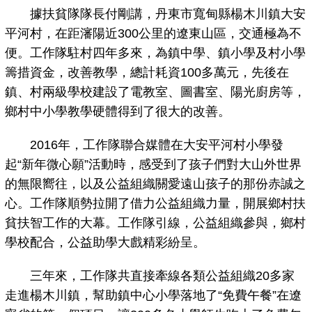
據扶貧隊隊長付剛講，丹東市寬甸縣楊木川鎮大安
平河村，在距瀋陽近300公里的遼東山區，交通極為不
便。工作隊駐村四年多來，為鎮中學、鎮小學及村小學
籌措資金，改善教學，總計耗資100多萬元，先後在
鎮、村兩級學校建設了電教室、圖書室、陽光廚房等，
鄉村中小學教學硬體得到了很大的改善。
2016年，工作隊聯合媒體在大安平河村小學發
起“新年微心願”活動時，感受到了孩子們對大山外世界
的無限嚮往，以及公益組織關愛遠山孩子的那份赤誠之
心。工作隊順勢拉開了借力公益組織力量，開展鄉村扶
貧扶智工作的大幕。工作隊引線，公益組織參與，鄉村
學校配合，公益助學大戲精彩紛呈。
三年來，工作隊共直接牽線各類公益組織20多家
走進楊木川鎮，幫助鎮中心小學落地了“免費午餐”在遼