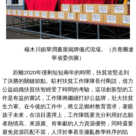
楊木川鎮華潤書屋揭牌儀式現場。（共青團遼
寧省委供圖）
距離2020年僅剩短短兩年的時間，扶貧攻堅走到
了決勝的關鍵節點。駐村扶貧工作隊隊長付剛説，借力
公益組織扶貧扶智經受了時間的考驗，這項創新型的工
作是有益的嘗試，工作隊將繼續打好公益牌，壯大扶貧
生力軍。在今後的工作中，將立足鄉村教育需求，著眼
孩子未來，在項目選擇上，工作隊既要充分利用好志願
者熱情高、來源廣、肯奉獻的人力資源優勢，同時還要
避免資源匹配不當，人浮於事甚至擾亂教學秩序的陷