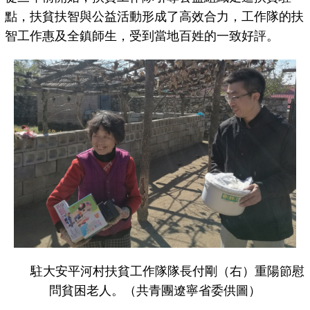
點，扶貧扶智與公益活動形成了高效合力，工作隊的扶
智工作惠及全鎮師生，受到當地百姓的一致好評。
駐大安平河村扶貧工作隊隊長付剛（右）重陽節慰
問貧困老人。（共青團遼寧省委供圖）