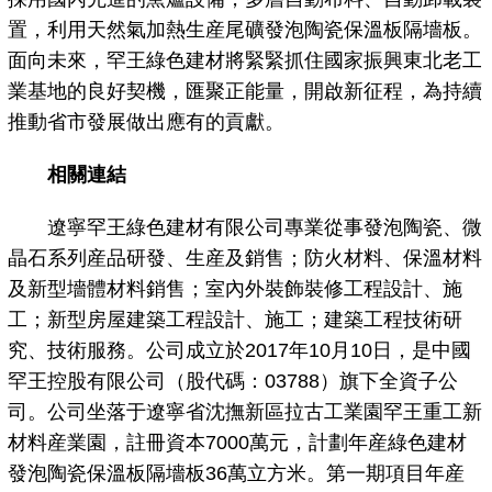
置，利用天然氣加熱生産尾礦發泡陶瓷保溫板隔墻板。
面向未來，罕王綠色建材將緊緊抓住國家振興東北老工
業基地的良好契機，匯聚正能量，開啟新征程，為持續
推動省市發展做出應有的貢獻。
相關連結
遼寧罕王綠色建材有限公司專業從事發泡陶瓷、微
晶石系列産品研發、生産及銷售；防火材料、保溫材料
及新型墻體材料銷售；室內外裝飾裝修工程設計、施
工；新型房屋建築工程設計、施工；建築工程技術研
究、技術服務。公司成立於2017年10月10日，是中國
罕王控股有限公司（股代碼：03788）旗下全資子公
司。公司坐落于遼寧省沈撫新區拉古工業園罕王重工新
材料産業園，註冊資本7000萬元，計劃年産綠色建材
發泡陶瓷保溫板隔墻板36萬立方米。第一期項目年産