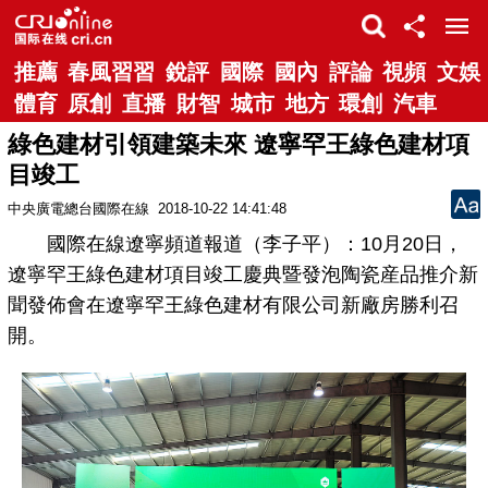
推薦
春風習習
銳評
國際
國內
評論
視頻
文娛
體育
原創
直播
財智
城市
地方
環創
汽車
綠色建材引領建築未來 遼寧罕王綠色建材項
目竣工
中央廣電總台國際在線
2018-10-22 14:41:48
國際在線遼寧頻道報道（李子平）：10月20日，
遼寧罕王綠色建材項目竣工慶典暨發泡陶瓷産品推介新
聞發佈會在遼寧罕王綠色建材有限公司新廠房勝利召
開。