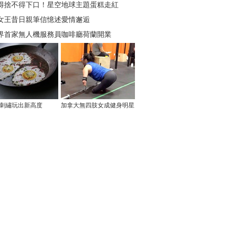
得捨不得下口！星空地球主題蛋糕走紅
女王昔日親筆信憶述愛情邂逅
界首家無人機服務員咖啡廳荷蘭開業
刺繡玩出新高度
加拿大無四肢女成健身明星