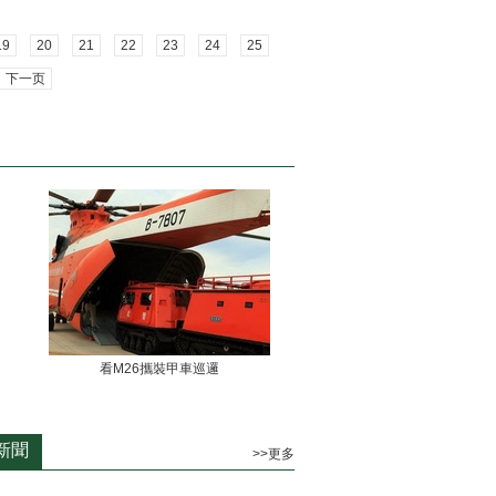
19
20
21
22
23
24
25
下一页
看M26攜裝甲車巡邏
新聞
>>更多