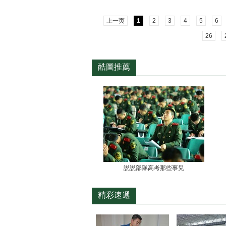
上一页
1
2
3
4
5
6
26
酷圖推薦
説説部隊高考那些事兒
精彩速遞