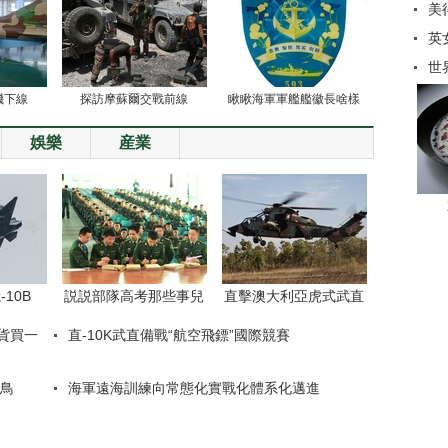
美
英
世
機下線
探訪摩蘇爾交戰前線
瞅瞅海軍軍艦艦徽長啥樣
娛樂
産業