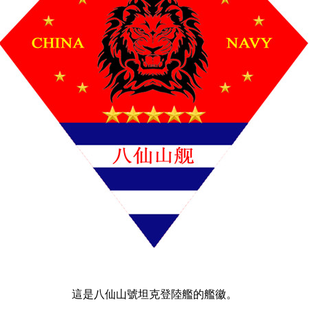
下一页
這是八仙山號坦克登陸艦的艦徽。