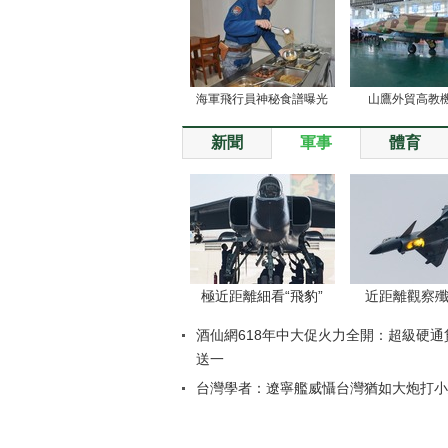
海軍飛行員神秘食譜曝光
山鷹外貿高教
新聞
軍事
體育