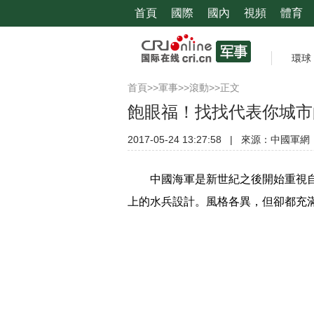
首頁
國際
國內
視頻
體育
環球
首頁
>>
軍事
>>
滾動
>>正文
飽眼福！找找代表你城市
2017-05-24 13:27:58
|
來源：
中國軍網
中國海軍是新世紀之後開始重視自己
上的水兵設計。風格各異，但卻都充