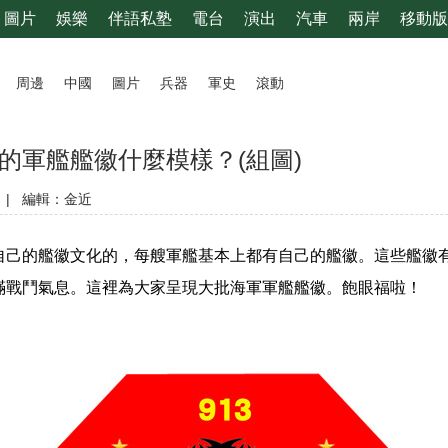
圖片
娛樂
伴語私塾
電台
演出
汽車
兩岸
移動版
周邊
中國
圖片
兵器
軍史
滾動
的軍艦艦徽什麼模樣？(組圖)
|
編輯：金近
的艦徽文化的，每艘軍艦基本上都有自己的艦徽。這些艦徽有
滿戰鬥氣息。這裡為大家呈現大批海軍軍艦艦徽。飽眼福啦！