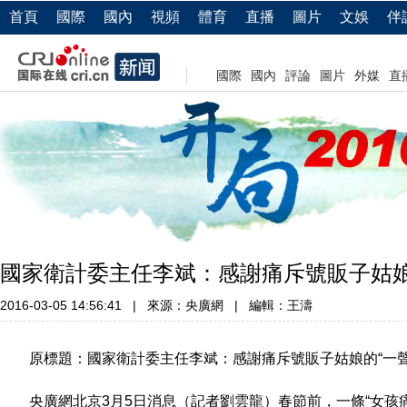
首頁
國際
國內
視頻
體育
直播
圖片
文娛
伴
國際
國內
評論
圖片
外媒
直
國家衛計委主任李斌：感謝痛斥號販子姑娘
2016-03-05 14:56:41
|
來源：央廣網
|
編輯：王濤
原標題：國家衛計委主任李斌：感謝痛斥號販子姑娘的“一聲
央廣網北京3月5日消息（記者劉雲龍）春節前，一條“女孩痛