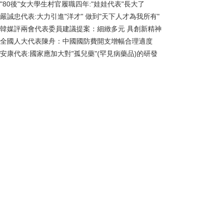
"80後"女大學生村官履職四年:"娃娃代表"長大了
嚴誠忠代表:大力引進"洋才" 做到"天下人才為我所有"
韓媒評兩會代表委員建議提案：細緻多元 具創新精神
全國人大代表陳舟：中國國防費開支增幅合理適度
安康代表:國家應加大對"孤兒藥"(罕見病藥品)的研發