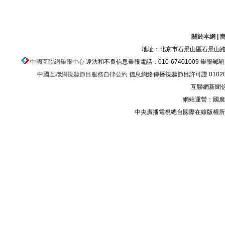
關於本網
|
地址：北京市石景山區石景山路乙
中國互聯網舉報中心
違法和不良信息舉報電話：010-67401009 舉報郵箱：ju
中國互聯網視聽節目服務自律公約
信息網絡傳播視聽節目許可證 010200
互聯網新聞信息
網站運營：國廣
中央廣播電視總台國際在線版權所有