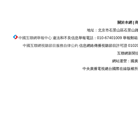
關於本網
|
地址：北京市石景山區石景山路乙
中國互聯網舉報中心
違法和不良信息舉報電話：010-67401009 舉報郵箱：ju
中國互聯網視聽節目服務自律公約
信息網絡傳播視聽節目許可證 010200
互聯網新聞信息
網站運營：國廣
中央廣播電視總台國際在線版權所有