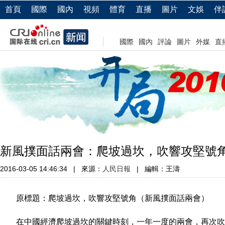
首頁
國際
國內
視頻
體育
直播
圖片
文娛
伴
國際
國內
評論
圖片
外媒
直
新風撲面話兩會：爬坡過坎，吹響攻堅號
2016-03-05 14:46:34
|
來源：
人民日報
|
編輯：王濤
原標題：爬坡過坎，吹響攻堅號角（新風撲面話兩會）
在中國經濟爬坡過坎的關鍵時刻，一年一度的兩會，再次吹