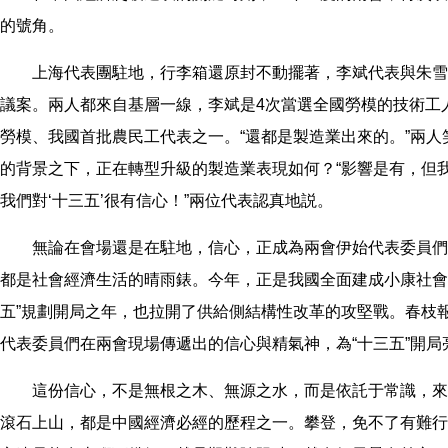
的號角。
上海代表團駐地，行李箱還原封不動擺著，李斌代表與朱雪
議案。兩人都來自基層一線，李斌是4次當選全國勞模的技術工
勞模、我國首批農民工代表之一。“還都是製造業出來的。”兩
的背景之下，正在轉型升級的製造業表現如何？“影響是有，但
我們對‘十三五’很有信心！”兩位代表認真地説。
無論在會場還是在駐地，信心，正成為兩會伊始代表委員們
都是社會經濟生活的晴雨錶。今年，正是我國全面建成小康社會
五”規劃開局之年，也拉開了供給側結構性改革的攻堅戰。春枝
代表委員們在兩會現場傳遞出的信心與精氣神，為“十三五”開局
這份信心，不是無根之木、無源之水，而是依託于常識，來
滾石上山，都是中國經濟必經的歷程之一。攀登，免不了有難行