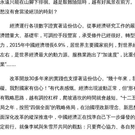
永遠只能在山腳下徘徊。越是艱難險阻時，越有好風景在前方。
愁沒有會當淩絕頂的時刻？
經濟運行各項數字證實著這份信心。從事經濟研究工作的嚴
濟體量大、基礎牢，可調控手段豐富，承受條件已經很好。轉型
力，2015年中國經濟增長6.9%，居世界主要國家前列，對世界
左右，是世界經濟最大的動力源。服務業跑出了“加速度”，比重佔到
業”……
改革開放30多年來的實踐也支撐著這份信心。“幾十年來，
礙。我對國家有信心！”有代表感慨。經濟出現波動正常，但“形
有戰略思路，越有調控杠桿，爬坡過坎的時間就會越短。“十二五”
局之年，按照“四個全面”的戰略佈局，在治國理政新理念、新
面深化改革的縱深推進中，中國經濟正在找準自己下一步爆發的
定前行。就像李斌與朱雪芹共同的觀點：只要齊心協力、各自努