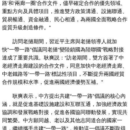
路’和‘兩廊一圈’合作文件，儘早確定合作的優先領域、
重點方向及具體項目，推進雙方政策溝通、設施聯通、
貿易暢通、資金融通、民心相通，為兩國全面戰略合作
提質升級創造條件。”
訪問老撾期間，習近平主席與老撾領導人就加
快“一帶一路”倡議同老撾“變陸鎖國為陸聯國”戰略對接
達成了重要共識。耿爽説：“訪老期間，雙方簽署了中
老經濟走廊建設的合作文件，同意加快中老經濟走廊、
中老鐵路等‘一帶一路’標誌性項目，不斷提升兩國經貿
合作規模和水準，促進兩國經濟優勢互補。”
耿爽表示，中方提出共建“一帶一路”倡議的核心內
涵，就是促進基礎設施建設和互聯互通，加強經濟政策
協調和發展戰略對接，促進各國協同聯動發展，實現共
同繁榮。中方願同越、老以及其他志同道合的國家一
道，繼續攜手共建“一帶一路”，推動這一倡議不斷取得