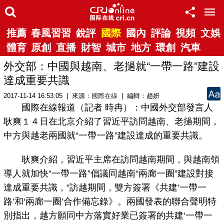
推薦
春風習習
銳評
國際
國內
評論
視頻
文娛
體育
原創
直播
財智
城市
地方
環創
汽車
外交部：中國與越南、老撾就“一帶一路”建設
達成重要共識
2017-11-14 16:53:05 | 來源：
國際在線
| 編輯：趙妍
國際在線報道（記者 時冉）：中國外交部發言人
耿爽１４日在北京介紹了習近平訪問越南、老撾期間，
中方與越老兩國就“一帶一路”建設達成的重要共識。
耿爽介紹，習近平主席在訪問越南期間，與越南領
導人就加快“一帶一路”倡議同越南“兩廊一圈”建設對接
達成重要共識，“訪越期間，雙方簽署《共建‘一帶一
路’和‘兩廊一圈’合作備忘錄》。兩國發表的聯合聲明特
別指出，越方願同中方落實好業已簽署的共建‘一帶一