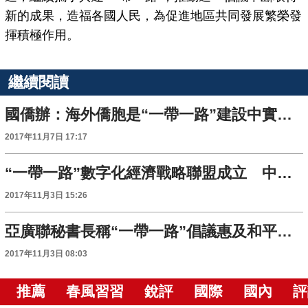
新的成果，造福各國人民，為促進地區共同發展繁榮發
揮積極作用。
繼續閱讀
國僑辦：海外僑胞是“一帶一路”建設中實現民心相通的主力軍
2017年11月7日 17:17
“一帶一路”數字化經濟戰略聯盟成立 中外企業抱團“走出去”
2017年11月3日 15:26
亞廣聯秘書長稱“一帶一路”倡議惠及和平發展
2017年11月3日 08:03
推薦
春風習習
銳評
國際
國內
評