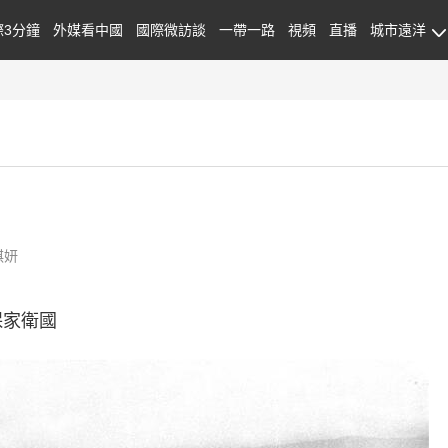
際3分鐘
外媒看中國
國際微訪談
一帶一路
視頻
直播
城市遠洋
琪妍
保家衛國