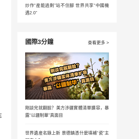
炒作“産能過剩”站不住腳 世界共享“中國機
遇2.0”
國際3分鐘
查看更多 >
剛談完就翻臉？美方涉疆實體清單擴容，暴
志
露“以疆制華”真面目
世界遺産名錄上新 景德鎮憑什麼填補“瓷”主