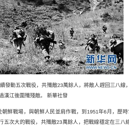
隊連續發動五次戰役，共殲敵23萬餘人，將敵人趕回三八線
過漢江後圍殲殘敵。 新華社發
朝鮮戰場，與朝鮮人民並肩作戰，到1951年6月，歷時
進行五次大的戰役，共殲敵23萬餘人，把戰線穩定在三八