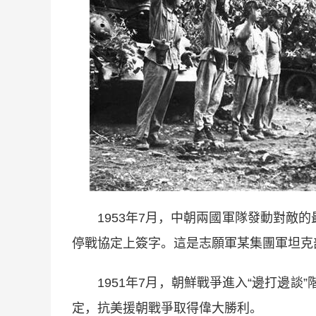
1953年7月，中朝兩國軍隊發動對敵的
停戰協定上簽字。這是志願軍某集團軍坦克
1951年7月，朝鮮戰爭進入“邊打邊談”
定，抗美援朝戰爭取得偉大勝利。