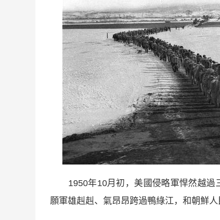
1950年10月初，美國侵略軍悍然越過
願軍雄赳赳、氣昂昂跨過鴨綠江，和朝鮮人