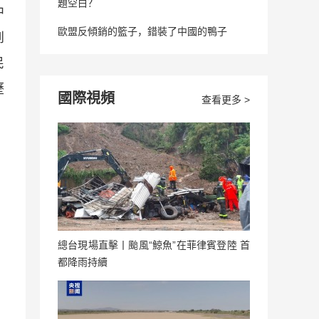
題空白？
中
歐盟反傾銷的籃子，錯裝了中國的鴨子
到
民
歷
國際視頻
查看更多 >
總台現場直擊丨颱風“鯨魚”在菲律賓登陸 首
都降雨持續