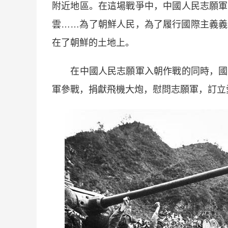
附近地區。在這場戰爭中，中國人民志願軍
雲……為了朝鮮人民，為了履行國際主義義
在了朝鮮的土地上。
在中國人民志願軍入朝作戰的同時，國內
軍參戰，捐獻飛機大炮，慰問志願軍，訂立