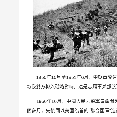
1950年10月至1951年6月，中朝軍
敵我雙方轉入戰略對峙。這是志願軍某部渡
1950年10月，中國人民志願軍奉命開赴
個多月，先後同以美國為首的“聯合國軍”