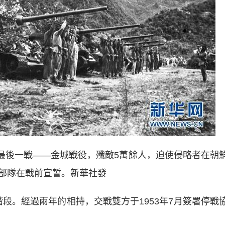
最後一戰——金城戰役，殲敵5萬餘人，迫使侵略者在朝
部隊在戰前宣誓。新華社發
階段。經過兩年的相持，交戰雙方于1953年7月簽署停戰