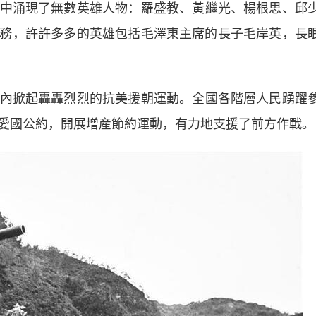
中涌現了無數英雄人物：羅盛教、黃繼光、楊根思、邱
務，許許多多的英雄包括毛澤東主席的長子毛岸英，長
掀起轟轟烈烈的抗美援朝運動。全國各階層人民踴躍
愛國公約，開展增産節約運動，有力地支援了前方作戰。