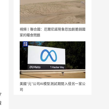
視頻丨聯合國：厄爾尼諾現象恐加劇脆弱國
家的糧食問題
，
美國“元”公司AI模型測試期間入侵另一家公
司
7
線