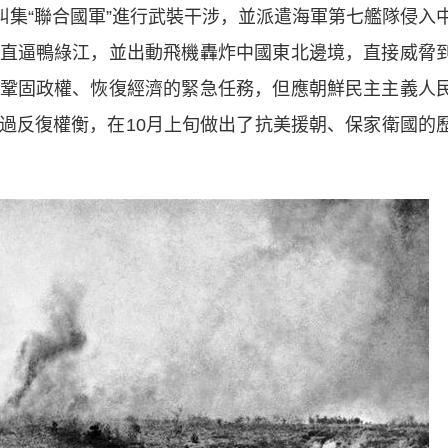
糾集“聯合國軍”進行武裝干涉，並派遣海軍第七艦隊侵入
直逼鴨綠江，並出動飛機轟炸中國東北邊境，直接威脅
鞏固政權、恢復經濟的緊急任務，但應朝鮮民主主義人
過反復權衡，在10月上旬做出了抗美援朝、保家衛國的