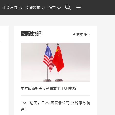
企業出海
文娛體育
語言
站內搜索
國際銳評
查看更多 >
中方最新對美反制釋放出什麼信號？
“731”這天，日本“國家情報局”上線意欲何
為？