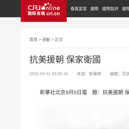
春風習習
國際
國際銳評
國
首頁
>
滾動
> 正文
抗美援朝 保家衛國
2020-09-01 09:05:34
來源：
新華網
編輯：范
新華社北京9月5日電 題：抗美援朝 