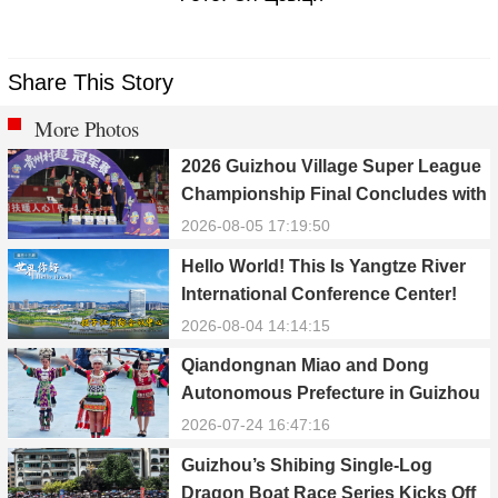
Share This Story
More Photos
2026 Guizhou Village Super League
Championship Final Concludes with
Qiandongnan Team Winning the
2026-08-05 17:19:50
Title
Hello World! This Is Yangtze River
International Conference Center!
2026-08-04 14:14:15
Qiandongnan Miao and Dong
Autonomous Prefecture in Guizhou
Celebrates 70th Anniversary of
2026-07-24 16:47:16
Establishment
Guizhou’s Shibing Single-Log
Dragon Boat Race Series Kicks Off