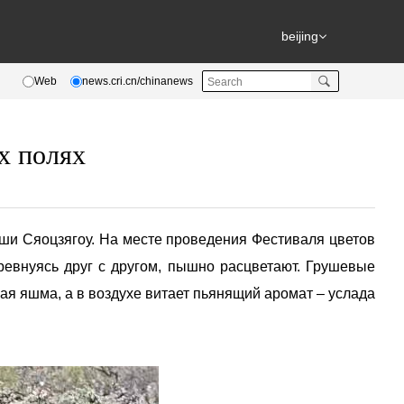
beijing
Web
news.cri.cn/chinanews
х полях
уши Сяоцзягоу. На месте проведения Фестиваля цветов
ревнуясь друг с другом, пышно расцветают. Грушевые
ая яшма, а в воздухе витает пьянящий аромат – услада