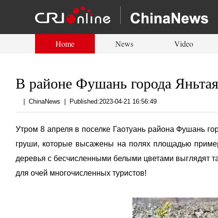
Home
News
Video
В районе Фушань города Яньта
|
ChinaNews
|
Published:2023-04-21 16:56:49
Утром 8 апреля в поселке Гаотуань района Фушань го
груши, которые высажены на полях площадью примерн
деревья с бесчисленными белыми цветами выглядят так,
для очей многочисленных туристов!