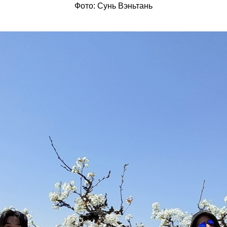
Фото: Сунь Вэньтань