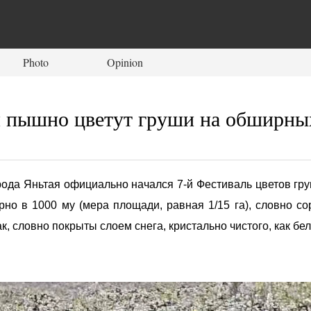
Photo
Opinion
я пышно цветут груши на обширны
рода Яньтая официально начался 7-й Фестиваль цветов гр
о в 1000 му (мера площади, равная 1/15 га), словно со
 словно покрыты слоем снега, кристально чистого, как бел