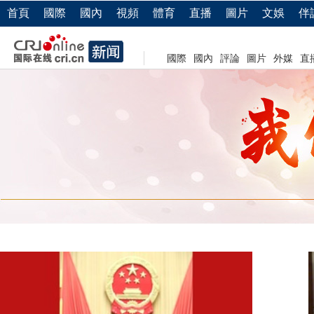
首頁
國際
國內
視頻
體育
直播
圖片
文娛
伴
國際
國內
評論
圖片
外媒
直