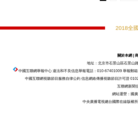
2018全
關於本網
|
地址：北京市石景山區石景山路乙
中國互聯網舉報中心
違法和不良信息舉報電話：010-67401009 舉報郵箱：ju
中國互聯網視聽節目服務自律公約
信息網絡傳播視聽節目許可證 010200
互聯網新聞信息
網站運營：國廣
中央廣播電視總台國際在線版權所有