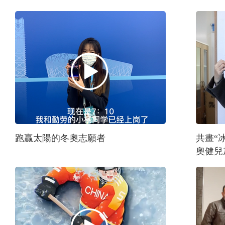
跑贏太陽的冬奧志願者
共畫“
奧健兒