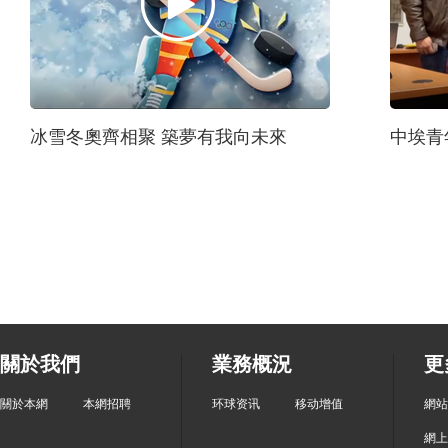
冰雪冬奧齊相聚 築夢有我向未來
中埃青
關於我們
業務概況
更
關於本網
本網招聘
环球资讯
移动增值
網站
網上