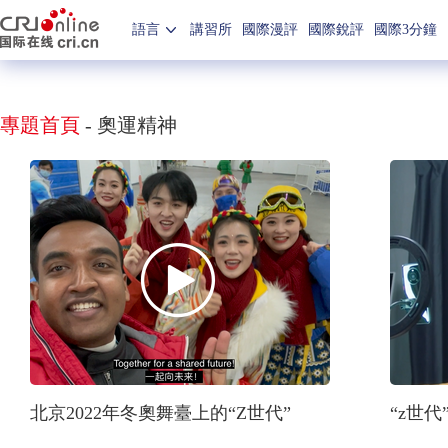
語言
講習所
國際漫評
國際銳評
國際3分鐘
專題首頁
-
奧運精神
北京2022年冬奧舞臺上的“Z世代”
“z世