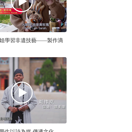
姐學習非遺技藝——製作滴
學生以詩為媒 傳遞文化