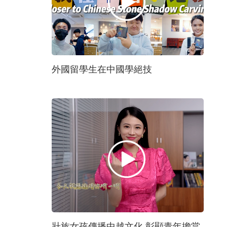
外國留學生在中國學絕技
壯族女孩傳播中越文化 彰顯青年擔當