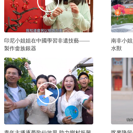
印尼小姐姐在中國學習非遺技藝——
南非小姐
製作畬族銀器
水獸
青年主播逐夢歌仙故里 助力鄉村振興
喀麥隆留