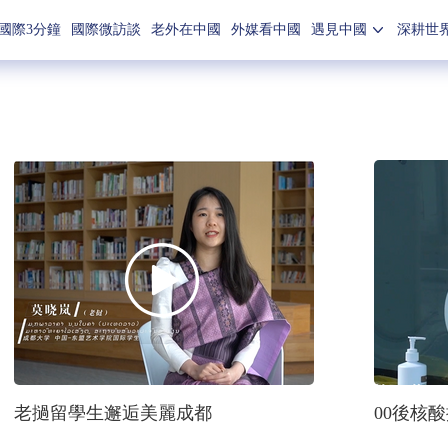
國際3分鐘
國際微訪談
老外在中國
外媒看中國
遇見中國
深耕世
老撾留學生邂逅美麗成都
00後核