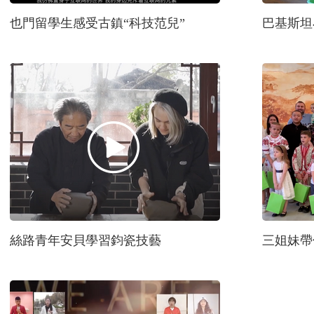
也門留學生感受古鎮“科技范兒”
巴基斯坦
絲路青年安貝學習鈞瓷技藝
三姐妹帶