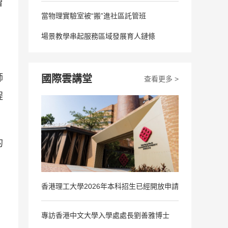
曾
當物理實驗室被“搬”進社區託管班
場景教學串起服務區域發展育人鏈條
師
國際雲講堂
查看更多 >
程
的
香港理工大學2026年本科招生已經開放申請
。
專訪香港中文大學入學處處長劉善雅博士