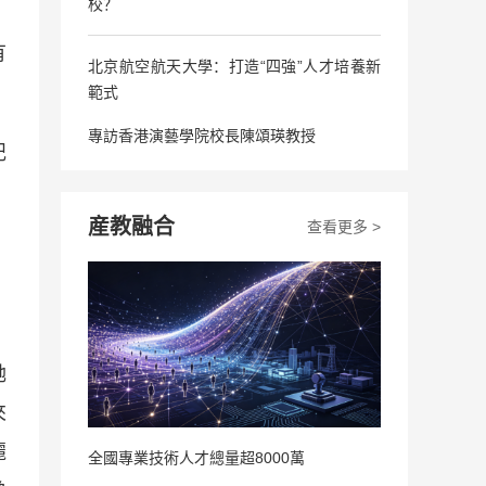
校？
有
北京航空航天大學：打造“四強”人才培養新
範式
專訪香港演藝學院校長陳頌瑛教授
記
産教融合
查看更多 >
她
來
麗
全國專業技術人才總量超8000萬