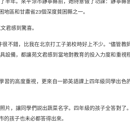
了半年。來平涼市靜寧縣前，她特意做了功課：靜寧縣
困地區和甘肅省23個深度貧困縣之一。
苑文君感到驚喜。
很不錯，比我在北京打工子弟校時好上不少。”儘管教
具設備，都讓苑文君感到當地對教育的投入力度和重視
學習的高度重視，更來自一節英語課上四年級同學出色
片，讓同學們説出蔬菜名字。四年級的孩子全答對了
市的孩子也未必都答得出來。