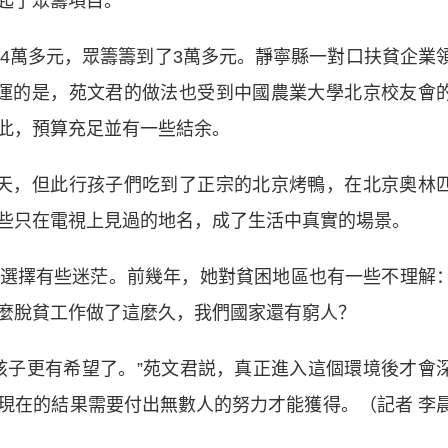
起了眾籌項目。
萬多元，眾籌籌到了3萬多元。靜寧縣一對口扶貧企業
運的是，苑文君的做法也受到中國農業大學北京校友會
此，預算充足並有一些結余。
，但此行孩子們吃到了正宗的北京烤鴨，在北京奧林
些只在電視上見過的地名，成了生活中真實的場景。
擇有些迷茫。前幾年，她對貧困地區也有一些不理解
麼脫貧工作做了這麼久，我們國家還有窮人？
子更有希望了。”苑文君説，真正進入這個環境後才會
現在的結果需要付出無數人的努力才能獲得。（記者 李