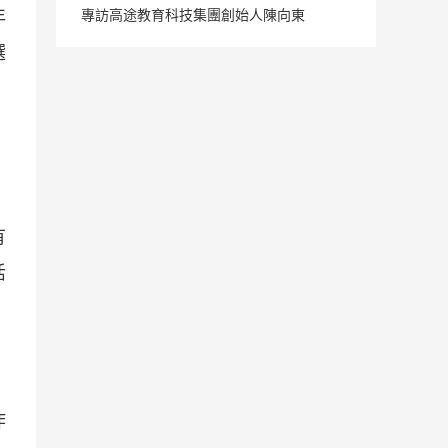
專訪高途教育科技集團創始人陳向東
年
選
，
有
活
咋