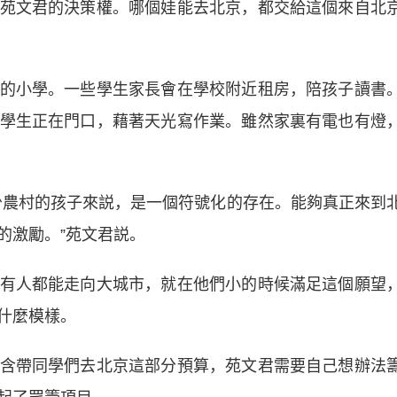
苑文君的決策權。哪個娃能去北京，都交給這個來自北
小學。一些學生家長會在學校附近租房，陪孩子讀書
學生正在門口，藉著天光寫作業。雖然家裏有電也有燈
農村的孩子來説，是一個符號化的存在。能夠真正來到
的激勵。”苑文君説。
人都能走向大城市，就在他們小的時候滿足這個願望
什麼模樣。
帶同學們去北京這部分預算，苑文君需要自己想辦法