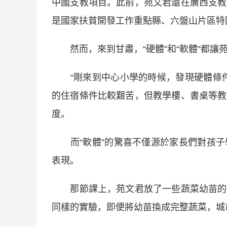
中國支教項目。此前，苑文君還在廣西支教
是國家扶貧開發工作重點縣、六盤山片區特
然而，來到甘肅，“硬體”和“軟體”都讓
“剛來到中心小學的時候，發現硬體條件
的住宿條件比較艱苦，但教學樓、書桌等教
度。
而“軟體”的驚喜不僅源於家長們對孩子
表現。
那節課上，苑文君放了一些蔬菜幼苗的照
同樣的實驗，即便將幼苗換成完整蔬菜，城