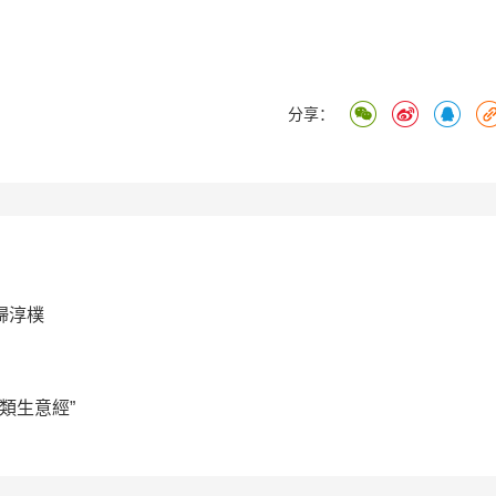
分享：
歸淳樸
類生意經”