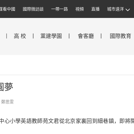
媒看中國
國際微訪談
一帶一路
視頻
直播
城市遠洋
丨
高 校
丨
黨建學園
丨
會客廳
丨
國際教育
圓夢
：鄭思雯
中心小學英語教師苑文君從北京家裏回到細巷鎮，即將