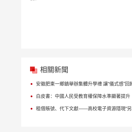
相關新聞
安徽肥東一鄉鎮舉辦集體升學禮 讓“儀式感”回
白皮書：中國人民受教育權保障水準顯著提升
租借賬號、代下文獻——高校電子資源隱現“另