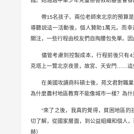
錢。她通過中華少年兒童慈善救助基金會發
帶15名孩子、兩位老師來北京的預算是4
導聽説這一活動後，個人贊助1萬元。而幸
關注，一些行程由校友們自掏腰包免單。因
儘管考慮到控製成本，行程前後只有4天
克塔上一覽北京夜景，故宮、天安門……這
在美國攻讀商科碩士後，苑文君對職業選
為什麼農村地區教育不能像城市一樣？為什
“來了之後，我真的覺得，貧困地區的孩
切了解，從國家層面，到公益組織和個人，
赫）