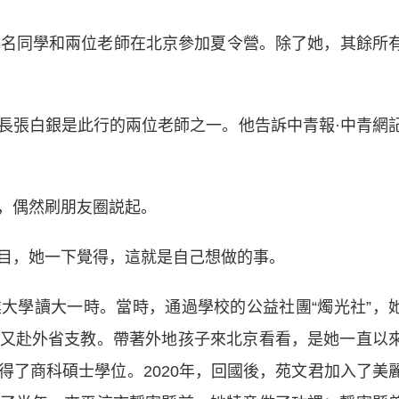
名同學和兩位老師在北京參加夏令營。除了她，其餘所
張白銀是此行的兩位老師之一。他告訴中青報·中青網
，偶然刷朋友圈説起。
，她一下覺得，這就是自己想做的事。
學讀大一時。當時，通過學校的公益社團“燭光社”，
又赴外省支教。帶著外地孩子來北京看看，是她一直以
得了商科碩士學位。2020年，回國後，苑文君加入了美