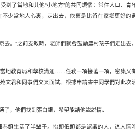
到了當地和其他“小地方”的共同煩惱：常住人口、青
在不少當地人心裏，走出去，依舊是比留在家鄉更好的
去。“之前支教時，老師們就會鼓勵農村孩子們走出去
地教育局和學校溝通……任務一項接著一項，密集又
苑文君和同事們交叉面試。根據申請書中同學們對此次
了，他們找到張白銀，希望能請他説説情。
巷鎮生活了半輩子。抬頭低頭都是認識的人，這人情