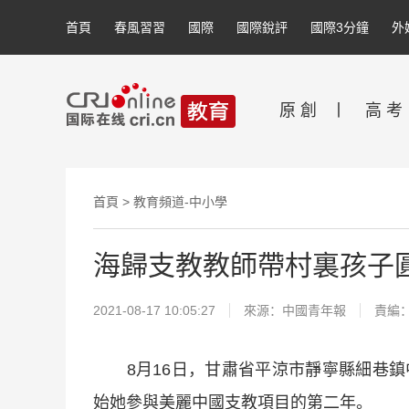
首頁
春風習習
國際
國際銳評
國際3分鐘
外
原 創
丨
高 考
首頁
>
教育頻道-中小學
海歸支教教師帶村裏孩子
2021-08-17 10:05:27
來源：
中國青年報
責編
8月16日，甘肅省平涼市靜寧縣細巷鎮
始她參與美麗中國支教項目的第二年。