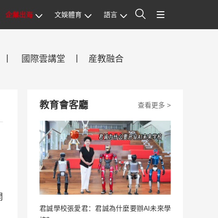
企業出海
文娛體育
語言
站內搜索
丨
國際雲講堂
丨
産教融合
教育會客廳
查看更多 >
開
君誠學校張愛君：君誠為什麼要辦AI未來學