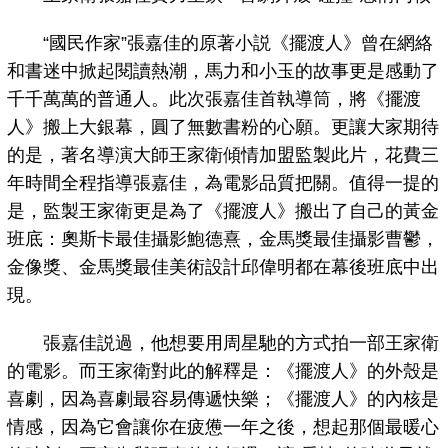
“國民作家”張嘉佳的原著小説《擺渡人》曾在網絡
和書迷中掀起閱讀熱潮，馬力和小玉的故事更是感動了
千千萬萬的普通人。此次張嘉佳首執導筒，將《擺渡
人》搬上大銀幕，圓了無數書粉的心願。更讓大家期待
的是，著名導演大師王家衛傾情加盟監製此片，花費三
年時間全程指導張嘉佳，為電影品質把關。值得一提的
是，監製王家衛更是為了《擺渡人》搬出了自己的黃金
班底：奧斯卡最佳攝影鮑德熹，金馬獎最佳攝影曹鬱，
金像獎、金馬獎最佳美術設計邱偉明都在幕後班底中出
現。
張嘉佳説過，他想要用周星馳的方式拍一部王家衛
的電影。而王家衛對此的解釋是：《擺渡人》的外殼是
喜劇，因為喜劇最容易傳遞快樂；《擺渡人》的內核是
情感，因為它會讓你在疲憊一年之後，想起那個最暖心