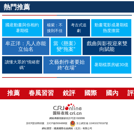
熱門推薦
國産動畫與你相約
動畫電影成暑期檔
楊紫：不
考古式追
暑期檔
熱度擔當
接則不佳
劇
牟正洋：凡人亦能
當《懸案》
戲曲與影視迎來雙
立仙名
變“拖案”
向賦能
文藝創作者要始
讀懂大眾的“情緒密
暑期檔票房破30億
終“在場”
碼”
推薦
春風習習
銳評
國際
國內
評
網絡傳播視聽節目許可證 0102006
京ICP證120531號
京ICP備05064898號
京公網安備 11040102700187號
網站運營：國廣國際在線網絡（北京）有限公司