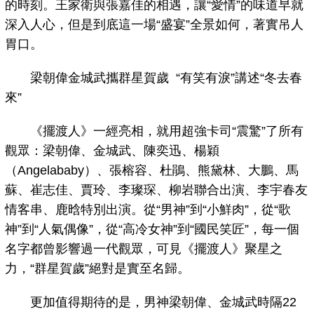
的時刻。王家衛與張嘉佳的相遇，讓“愛情”的味道早就
深入人心，但是到底這一場“盛宴”全景如何，著實吊人
胃口。
梁朝偉金城武攜群星賀歲 “有笑有淚”講述“冬去春
來”
《擺渡人》一經亮相，就用超強卡司“震驚”了所有
觀眾：梁朝偉、金城武、陳奕迅、楊穎
（Angelababy）、張榕容、杜鵑、熊黛林、大鵬、馬
蘇、崔志佳、賈玲、李璨琛、柳岩聯合出演、李宇春友
情客串、鹿晗特別出演。從“男神”到“小鮮肉”，從“歌
神”到“人氣偶像”，從“高冷女神”到“國民笑匠”，每一個
名字都曾影響過一代觀眾，可見《擺渡人》聚星之
力，“群星賀歲”絕對是實至名歸。
更加值得期待的是，男神梁朝偉、金城武時隔22