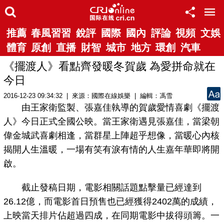
推薦
春風習習
銳評
國際
國內
評論
視頻
文娛
體育
原創
直播
財智
城市
地方
環創
汽車
《擺渡人》看點齊發暖冬賀歲 為愛拼命就在
今日
2016-12-23 09:34:32 | 來源：國際在線娛樂 | 編輯：馮雪
由王家衛監製、張嘉佳執導的賀歲愛情喜劇《擺渡
人》今日正式全國公映。當王家衛遇見張嘉佳，當梁朝
偉金城武喜劇相逢，當群星上陣超乎想像，當暖心內核
揭開人生溫暖，一場有笑有淚有情的人生嘉年華即將開
啟。
截止發稿日期，電影相關話題點擊量已經達到
26.12億，而電影首日預售也已經獲得2402萬的成績，
上映當天排片佔超過四成，在同期電影中拔得頭籌。一