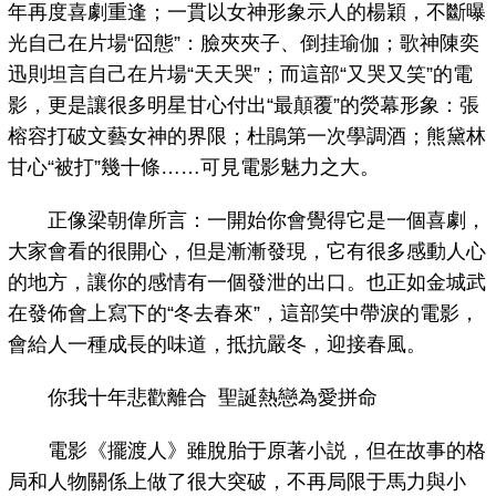
年再度喜劇重逢；一貫以女神形象示人的楊穎，不斷曝
光自己在片場“囧態”：臉夾夾子、倒挂瑜伽；歌神陳奕
迅則坦言自己在片場“天天哭”；而這部“又哭又笑”的電
影，更是讓很多明星甘心付出“最顛覆”的熒幕形象：張
榕容打破文藝女神的界限；杜鵑第一次學調酒；熊黛林
甘心“被打”幾十條……可見電影魅力之大。
正像梁朝偉所言：一開始你會覺得它是一個喜劇，
大家會看的很開心，但是漸漸發現，它有很多感動人心
的地方，讓你的感情有一個發泄的出口。也正如金城武
在發佈會上寫下的“冬去春來”，這部笑中帶淚的電影，
會給人一種成長的味道，抵抗嚴冬，迎接春風。
你我十年悲歡離合 聖誕熱戀為愛拼命
電影《擺渡人》雖脫胎于原著小説，但在故事的格
局和人物關係上做了很大突破，不再局限于馬力與小