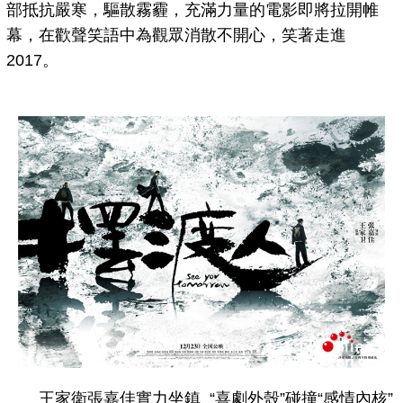
部抵抗嚴寒，驅散霧霾，充滿力量的電影即將拉開帷
幕，在歡聲笑語中為觀眾消散不開心，笑著走進
2017。
王家衛張嘉佳實力坐鎮 “喜劇外殼”碰撞“感情內核”