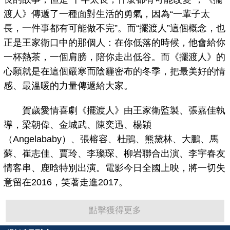
渡人》傳遞了一種面對生活的勇氣，因為“一輩子太
長，一件事都有可能做不完”。而“擺渡人”這個概念，也
正是王家衛口中的那個人：在你低落的時候，他會給你
一杯熱茶，一個肩膀，陪你走出低谷。而《擺渡人》的
心願就是在這個嚴寒而陰霾密布的冬季，把最美好的情
感、最溫暖的力量傳遞給大家。
賀歲愛情喜劇《擺渡人》由王家衛監製、張嘉佳執
導，梁朝偉、金城武、陳奕迅、楊穎
（Angelababy）、張榕容、杜鵑、熊黛林、大鵬、馬
蘇、崔志佳、賈玲、李璨琛、柳岩聯合出演、李宇春友
情客串、鹿晗特別出演。電影今日全國上映，將一切失
意留在2016，笑著走進2017。
點擊獲得更多