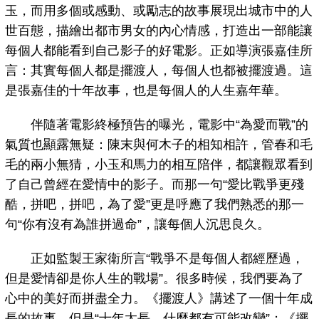
玉，而用多個或感動、或勵志的故事展現出城市中的人
世百態，描繪出都市男女的內心情感，打造出一部能讓
每個人都能看到自己影子的好電影。正如導演張嘉佳所
言：其實每個人都是擺渡人，每個人也都被擺渡過。這
是張嘉佳的十年故事，也是每個人的人生嘉年華。
伴隨著電影終極預告的曝光，電影中“為愛而戰”的
氣質也顯露無疑：陳末與何木子的相知相許，管春和毛
毛的兩小無猜，小玉和馬力的相互陪伴，都讓觀眾看到
了自己曾經在愛情中的影子。而那一句“愛比戰爭更殘
酷，拼吧，拼吧，為了愛”更是呼應了我們熟悉的那一
句“你有沒有為誰拼過命”，讓每個人沉思良久。
正如監製王家衛所言“戰爭不是每個人都經歷過，
但是愛情卻是你人生的戰場”。很多時候，我們要為了
心中的美好而拼盡全力。《擺渡人》講述了一個十年成
長的故事，但是“十年太長，什麼都有可能改變”；《擺