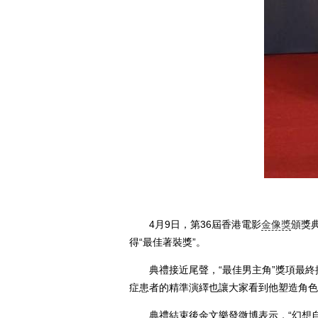
4月9日，第36屆香港電影
金像獎
頒獎
得“最佳著裝獎”。
典禮接近尾聲，“最佳男主角”獎項最終
症患者的精準演繹也讓大家看到他塑造角色
典禮結束後余文樂發微博表示，“幻想自