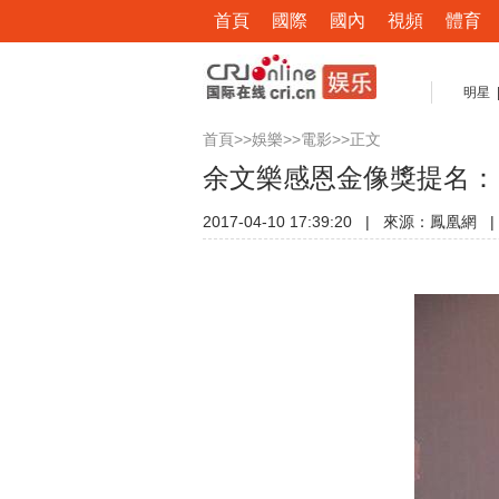
首頁
國際
國內
視頻
體育
明星
首頁
>>
娛樂
>>
電影
>>正文
余文樂感恩金像獎提名：
2017-04-10 17:39:20
|
來源：
鳳凰網
|