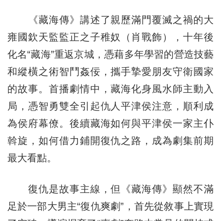
《藏海傳》講述了親歷滿門覆滅之禍的大
雍國欽天監監正之子稚奴（肖戰飾），十年後
化名“藏海”重返京城，憑藉多年學習的營造技藝
和縱橫之術智鬥姦佞，攜手摯愛朋友守衛國家
的故事。首播劇情中，藏海化身風水師主動入
局，憑智勇雙全引起仇人平津侯注意，順利成
為侯府幕僚。後續藏海如何與平津侯一家主仆
斡旋，如何借力鋪開復仇之路，成為劇集前期
最大看點。
復仇是故事主線，但《藏海傳》顯然不滿
足於一部大男主“復仇爽劇”，首先從敘事上實現