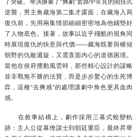
了突破。導演摒棄了“爽劇”套路中常見的開挂式
逆襲，男主角藏海第二集才露面，在藏海入局
復仇前，先用兩集情節細細密密地為他鋪墊好
了人物底色。接著，故事以近乎殘酷的視角同
時展現復仇的快意與代價——藏海既要與權傾
朝野的仇敵週旋，又需直面內心的道德困境。
當他在侯府攪動風雲時，那些精心設計的謀略
並非戰無不勝的法寶，而是步步驚心的生死博
弈，這種“去爽感”的處理讓劇中角色更具血肉
感。
在敘事結構上，劇作採用三幕式蛻變軌
跡：主人公從幕僚謀士到朝廷重臣，最終昇華