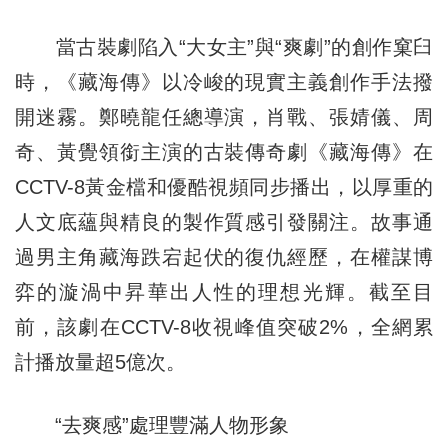
當古裝劇陷入“大女主”與“爽劇”的創作窠臼
時，《藏海傳》以冷峻的現實主義創作手法撥
開迷霧。鄭曉龍任總導演，肖戰、張婧儀、周
奇、黃覺領銜主演的古裝傳奇劇《藏海傳》在
CCTV-8黃金檔和優酷視頻同步播出，以厚重的
人文底蘊與精良的製作質感引發關注。故事通
過男主角藏海跌宕起伏的復仇經歷，在權謀博
弈的漩渦中昇華出人性的理想光輝。截至目
前，該劇在CCTV-8收視峰值突破2%，全網累
計播放量超5億次。
“去爽感”處理豐滿人物形象