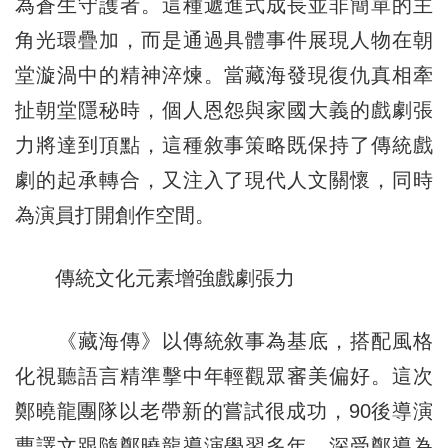
為蒼生守護者。這種遞進式成長並非簡單的主
角光環疊加，而是通過具體事件展現人物在朝
堂漩渦中的精神淬煉。當藏海發現復仇真相牽
扯朝堂隱秘時，個人恩怨與家國大義的戲劇張
力將達到頂點，這種敘事策略既保持了傳統戲
劇的起承轉合，又注入了現代人文關懷，同時
為演員打開創作空間。
傳統文化元素增強戲劇張力
《藏海傳》以傳統敘事為基底，搭配風格
化視聽語言精準擊中年輕觀眾審美偏好。這次
鄭曉龍團隊以老帶新的嘗試很成功，90後導演
曹譯文跟隨鄭曉龍導演學習多年，深受鄭導為