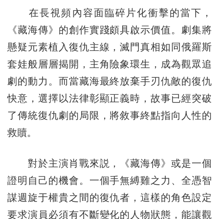
在長視頻內容面臨碎片化衝擊的當下，
《藏海傳》的創作實踐頗具啟示價值。劇集將
懸疑元素植入復仇主線，滅門真相如同俄羅斯
套娃般層層揭開，主角險象環生，成為觀眾追
劇的動力。而當藏海最終放棄手刃仇敵的復仇
快意，選擇以法律彰顯正義時，故事已經突破
了傳統復仇劇的局限，將敘事終點指向人性的
救贖。
對於主演肖戰來説，《藏海傳》或是一個
證明自己的機會。一個手無縛雞之力、全憑智
謀週旋于權貴之間的復仇者，這樣的角色設定
要求演員必須有不斷變化的人物狀態，能讓觀