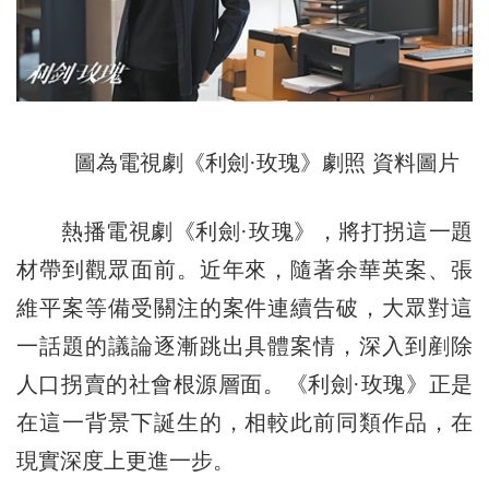
圖為電視劇《利劍·玫瑰》劇照 資料圖片
熱播電視劇《利劍·玫瑰》，將打拐這一題
材帶到觀眾面前。近年來，隨著余華英案、張
維平案等備受關注的案件連續告破，大眾對這
一話題的議論逐漸跳出具體案情，深入到剷除
人口拐賣的社會根源層面。《利劍·玫瑰》正是
在這一背景下誕生的，相較此前同類作品，在
現實深度上更進一步。