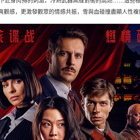
下近身肉搏的刺激，冷熱武器無縫對衝的高燃……這些
爽觀感，更激發觀眾的情感共振，雪與血碰撞盡顯人性複