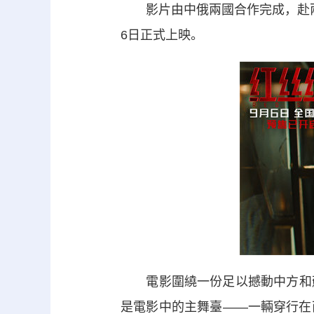
影片由中俄兩國合作完成，赴兩
6日正式上映。
電影圍繞一份足以撼動中方和蘇
是電影中的主舞臺——一輛穿行在