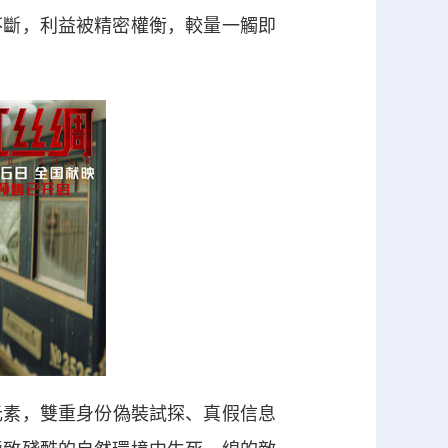
不斷，利益被精密權衡，較量一觸即
素，雙重身份偽裝試探、真假信息