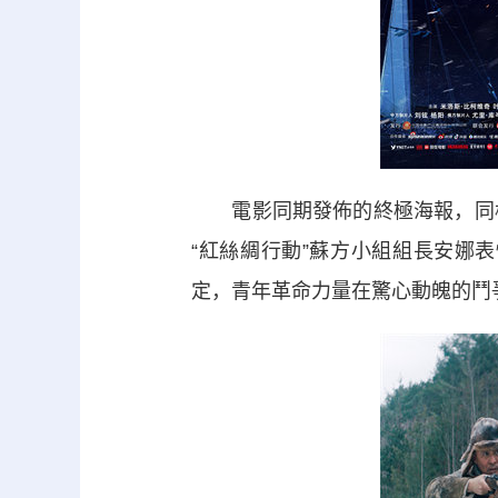
電影同期發佈的終極海報，同樣
“紅絲綢行動”蘇方小組組長安娜
定，青年革命力量在驚心動魄的鬥