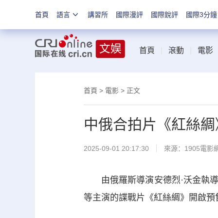
首頁
語言
講習所
國際漫評
國際銳評
國際3分鐘
首頁
|
滾動
|
電影
首頁
>
電影
> 正文
中俄合拍片《紅絲綢
2025-09-01 20:17:30
來源：
1905電影
由俄羅斯導演安德烈·沃金執導，
等主演的諜戰片《紅絲綢》開啟預