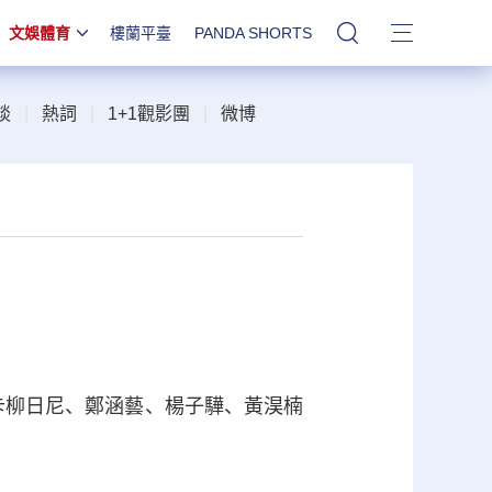
文娛體育
樓蘭平臺
PANDA SHORTS
站內搜索
談
|
熱詞
|
1+1觀影團
|
微博
卡柳日尼、鄭涵藝、楊子驊、黃淏楠