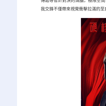
傳遞等智計對決的燒腦，極限空間
我交鋒不僅帶來視覺衝擊拉滿的至