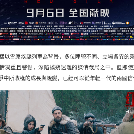
以雪原疾馳列車為背景，多位陣營不同、立場各異的乘
表情凝重且警惕，深陷撲朔迷離的諜情戰局之中。但即
爭中所收穫的成長與蛻變，已經可以從年輕一代的兩國信