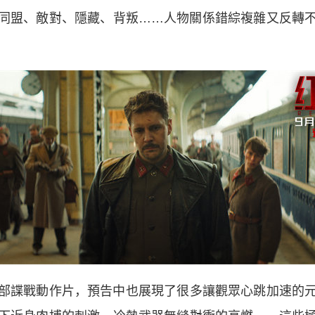
同盟、敵對、隱藏、背叛……人物關係錯綜複雜又反轉
諜戰動作片，預告中也展現了很多讓觀眾心跳加速的元