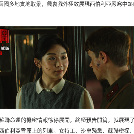
國多地實地取景，戲裏戲外極致展現西伯利亞嚴寒中熱血
聯命運的機密情報徐徐展開，終極預告開篇，就展現了
西伯利亞雪原上的列車。女特工、沙皇殘黨、蘇聯密探