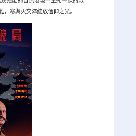
極致殘酷的自然環境中生死一線的敵
雜，寒與火交淬綻放信仰之光。