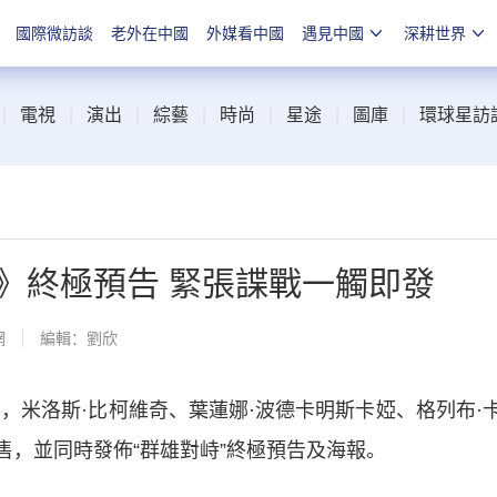
國際微訪談
老外在中國
外媒看中國
遇見中國
深耕世界
|
電視
|
演出
|
綜藝
|
時尚
|
星途
|
圖庫
|
環球星訪
》終極預告 緊張諜戰一觸即發
網
編輯：劉欣
米洛斯·比柯維奇、葉蓮娜·波德卡明斯卡婭、格列布·
售，並同時發佈“群雄對峙”終極預告及海報。