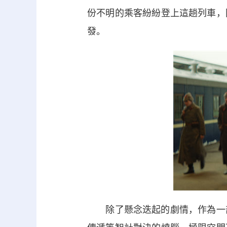
份不明的乘客紛紛登上這趟列車，
發。
除了懸念迭起的劇情，作為一部