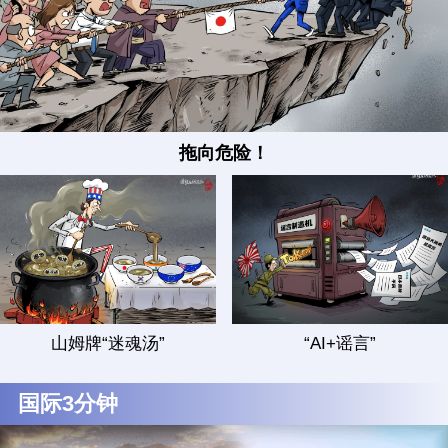
拖向危险！
山姆牌“迷魂汤”
“AI+谣言”
国际3分钟