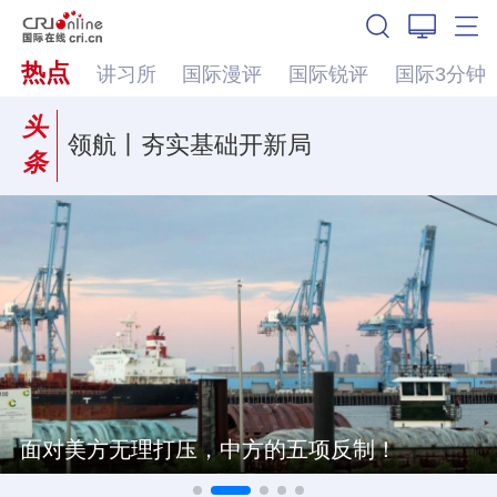
热点
讲习所
国际漫评
国际锐评
国际3分钟
头
领航丨夯实基础开新局
条
面对美方无理打压，中方的五项反制！