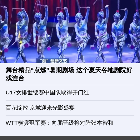
舞台精品“点燃”暑期剧场 这个夏天各地剧院好
戏连台
U17女排世锦赛中国队取得开门红
百花绽放 京城迎来光影盛宴
WTT横滨冠军赛：向鹏晋级将对阵张本智和