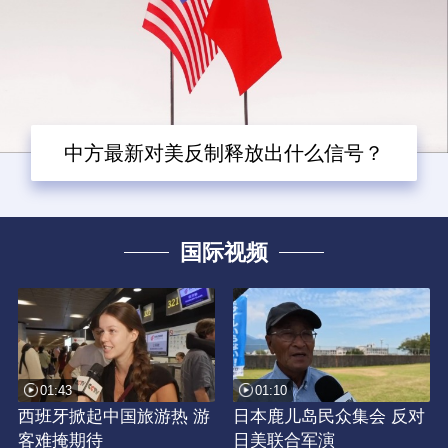
中方最新对美反制释放出什么信号？
国际视频
01:43
01:10
西班牙掀起中国旅游热 游
日本鹿儿岛民众集会 反对
客难掩期待
日美联合军演