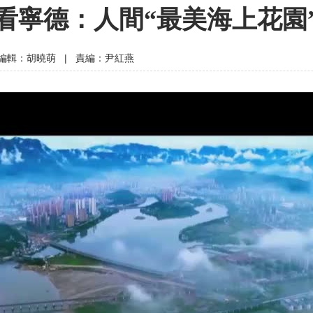
看寧德：人間“最美海上花園
編輯：胡曉萌
|
責編：尹紅燕