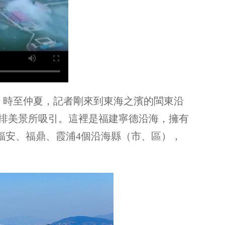
）：時至仲夏，記者剛來到東海之濱的閩東沿
排美景所吸引。這裡是福建寧德沿海，擁有
、福安、福鼎、霞浦4個沿海縣（市、區），