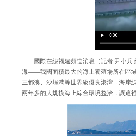
國際在線福建頻道消息（記者 尹小兵 總
海——我國面積最大的海上養殖場所在區
三都澳、沙埕港等世界級優良港灣，海岸線1
兩年多的大規模海上綜合環境整治，讓這