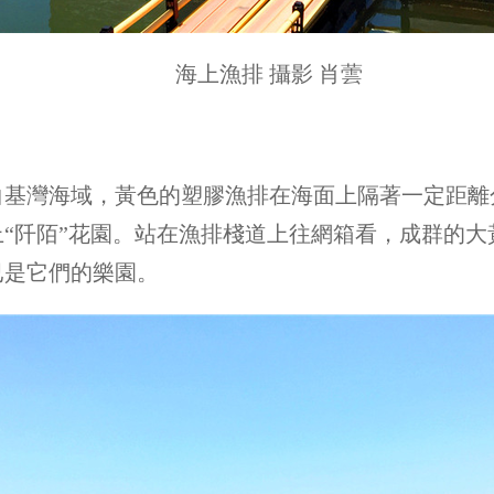
海上漁排 攝影 肖蕓
灣海域，黃色的塑膠漁排在海面上隔著一定距離
“阡陌”花園。站在漁排棧道上往網箱看，成群的
已是它們的樂園。