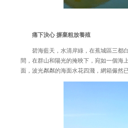
痛下決心 摒棄粗放養殖
碧海藍天，水清岸綠，在蕉城區三都白基
間，在群山和陽光的掩映下，宛如一個海上
面，波光粼粼的海面水花四濺，網箱儼然