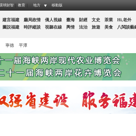
環球財智
教育
地方
移動版
建言福建
廳局政情
僑人視線
臺海
財經
文史
茶業
Hi,老外
圖説福建
時評縱談
視聽在線
輿情
法治
旅遊
美食
八閩談藝
田
寧德
平潭