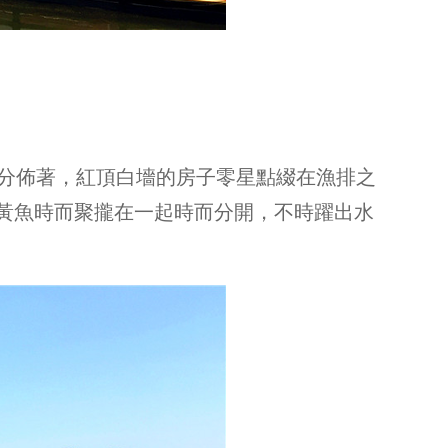
分佈著，紅頂白墻的房子零星點綴在漁排之
大黃魚時而聚攏在一起時而分開，不時躍出水