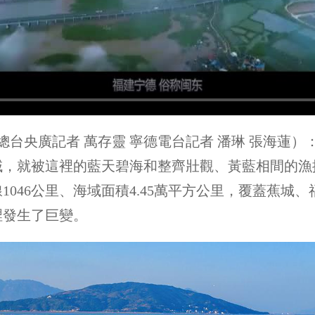
台央廣記者 萬存靈 寧德電台記者 潘琳 張海蓮
域，就被這裡的藍天碧海和整齊壯觀、黃藍相間的漁
046公里、海域面積4.45萬平方公里，覆蓋蕉城
裡發生了巨變。