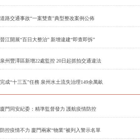
道路交通事故“一案雙查”典型整改案例公佈
晉江開展“百日大整治” 新增違建“即查即拆”
泉州豐澤區新增22處監控 20日起抓拍交通違法
完成“十三五”任務 泉州水土流失治理149余萬畝
廈門同安紀委：精準監督發力 護航疫情防控
防控疫情不力 廈門兩家“物業”被列入警示名單