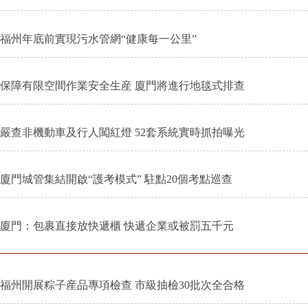
福州年底前實現污水管網“健康每一公里”
保障有限空間作業安全生産 廈門將進行地毯式排查
嚴查非機動車及行人闖紅燈 52套系統實時抓拍曝光
廈門城管集結開啟“護考模式” 駐點20個考點巡查
廈門：包裹直接放快遞櫃 快遞企業或被罰五千元
福州開展粽子産品專項檢查 市級抽檢30批次全合格