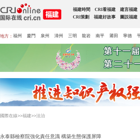
福建時間
CRI看福建
建言福建
CRI策劃
福建好故事
圖説福建
地方：
福州
廈門
泉州
漳州
三明
龍岩
南平
莆田
寧德
>>
>>法治
國際在線
福建
​永泰縣檢察院強化責任意識 構築生態保護屏障