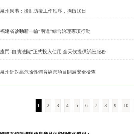
泉州泉港：擾亂防疫工作秩序，拘留10日
福建省啟動新一輪“兩違”綜合治理專項行動
廈門“自助法院”正式投入使用 全天候提供訴訟服務
泉州針對高危險性體育經營項目開展安全檢查
1
2
3
4
5
6
7
8
9
10