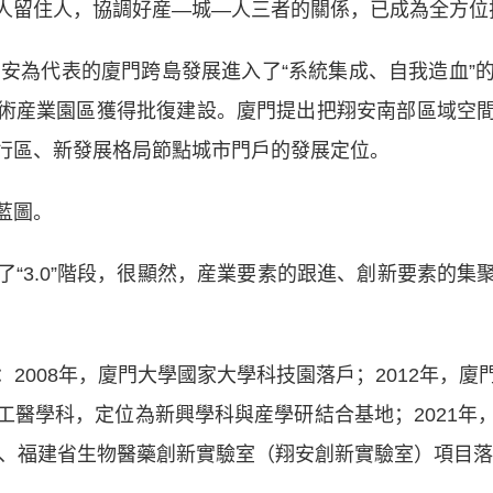
人留住人，協調好産—城—人三者的關係，已成為全方位
為代表的廈門跨島發展進入了“系統集成、自我造血”的“
術産業園區獲得批復建設。廈門提出把翔安南部區域空
行區、新發展格局節點城市門戶的發展定位。
藍圖。
3.0”階段，很顯然，産業要素的跟進、創新要素的集
008年，廈門大學國家大學科技園落戶；2012年，廈
工醫學科，定位為新興學科與産學研結合基地；2021年
學城、福建省生物醫藥創新實驗室（翔安創新實驗室）項目