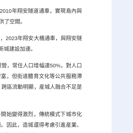
2010年翔安隧道通車，實現島內與
供了空間。
長，2023年翔安大橋通車，與翔安隧
部新城建設加速。
營，常住人口增幅達50%，對人口
豐富，但街道體育文化等公共服務滯
，跨區流動明顯，産城人融合不足是
開始變得激烈，傳統模式下城市化
題。因此，造城還得考慮引進産業、