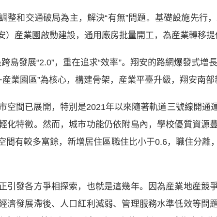
調整和交通破局為主，解決“有無”問題。基礎設施先行，
安）産業園啟動建設，通用廠房批量開工，為産業轉移提
跨島發展“2.0”，重在追求“效率”。翔安的路網爆發式增
道+産業園區”為核心，構建骨架，産業平臺升級，翔安南
空間已展開，特別是2021年以來隨著軌道三號線開通運
輕化特徵。然而，城市功能仍依附島內，學校優質資源
空間有較多富餘，新增居住區職住比小于0.6，職住分離
引發各方爭相探索，也就是這幾年。因為産業地産競爭
經濟發展滯後、人口紅利減弱、管理服務水準低效等問