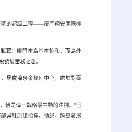
圖的超級工程——廈門翔安國際機
的瓶頸：廈門本島基本飽和，而島外
設發展當務之急。
，居廈漳泉金幾何中心，處於對臺
程，恰是這一戰略最生動的注腳。”已
揮部常駐副總指揮。他説，跨島發展