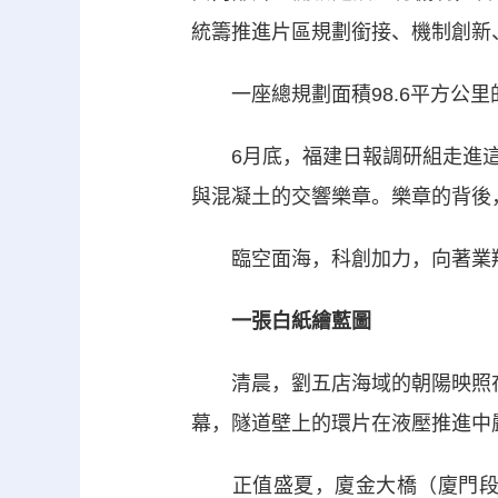
統籌推進片區規劃銜接、機制創新
一座總規劃面積98.6平方公里的
6月底，福建日報調研組走進這
與混凝土的交響樂章。樂章的背後，
臨空面海，科創加力，向著業翔民
一張白紙繪藍圖
清晨，劉五店海域的朝陽映照在17
幕，隧道壁上的環片在液壓推進中
正值盛夏，廈金大橋（廈門段）施