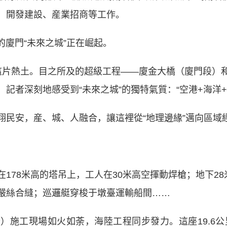
、開發建設、産業招商等工作。
廈門“未來之城”正在崛起。
片熱土。目之所及的超級工程——廈金大橋（廈門段）和
記者深刻地感受到“未來之城”的獨特氣質：“空港+海洋+
安，産、城、人融合，讓這裡從“地理邊緣”邁向區域
8米高的塔吊上，工人在30米高空揮動焊槍；地下28
嚴絲合縫；巡邏艇穿梭于墩臺運輸船間……
工現場如火如荼，海陸工程同步發力。這座19.6公里