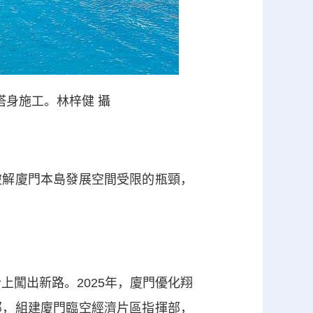
塔身施工。林梓健 攝
破解廈門本島發展空間受限的瓶頸，
上闖出新路。2025年，廈門優化翔
部，組建廈門臨空經濟片區指揮部，