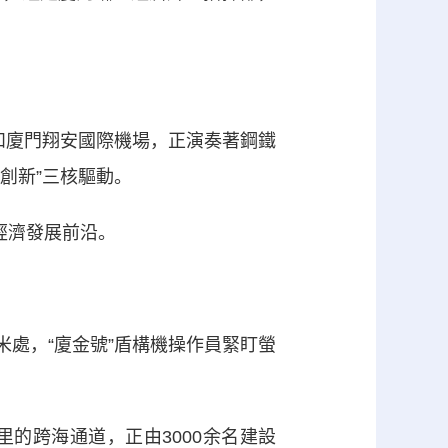
廈門翔安國際機場，正演奏著鋼鐵
創新”三核驅動。
經濟發展前沿。
米處，“廈金號”盾構機操作員緊盯螢
的跨海通道，正由3000余名建設