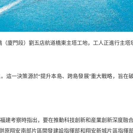
橋（廈門段）劉五店航道橋東主塔工地，工人正進行主塔
立。這一決策源於“提升本島、跨島發展”重大戰略，旨在
福建考察時指出，要在推動科技創新和産業創新深度融合
併原翔安南部片區開發建設指揮部和翔安新城片區指揮