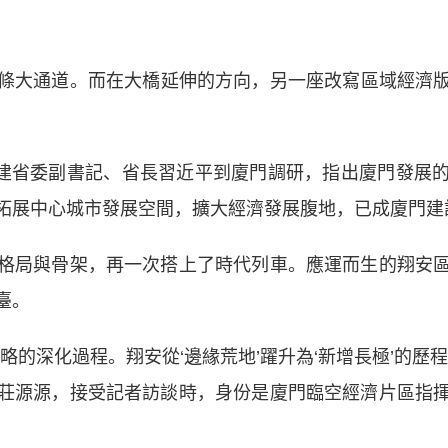
大通道。而在大橋延伸的方向，另一座改寫區域經濟版
建省委副書記、省長習近平到廈門調研，指出廈門發展
拓展中心城市發展空間，擴大經濟發展腹地，已成廈門建
局與骨架，再一次搭上了時代列車。應運而生的翔安區
臺。
深化過程。翔安從‘邊緣荒地’躍升為‘新增長極’的歷
莊源源，接受記者訪談時，身份是廈門臨空經濟片區指