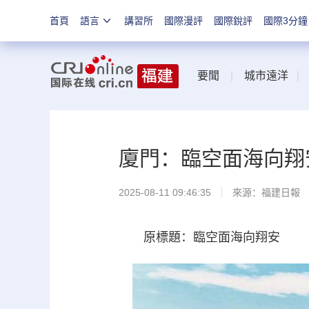
首頁
語言
講習所
國際漫評
國際銳評
國際3分鐘
要聞
|
城市遠洋
廈門：臨空面海向翔
2025-08-11 09:46:35
來源：
福建日報
原標題：臨空面海向翔安