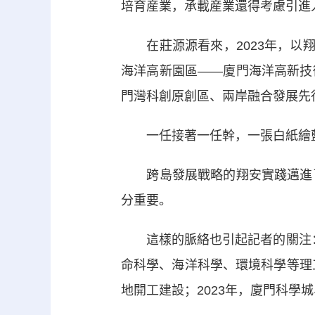
培育産業，承載産業還得考慮引進
在莊源源看來，2023年，以翔安
海洋高新園區——廈門海洋高新技
門灣科創原創區、兩岸融合發展先
一任接著一任幹，一張白紙繪
跨島發展戰略的翔安實踐邁進了“
分重要。
這樣的脈絡也引起記者的關注：2
命科學、海洋科學、環境科學等理
地開工建設；2023年，廈門科