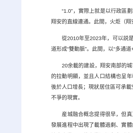
“1.0”，實際上就是以行政區劃
翔安的直線連通。此間，火炬（翔
從2010年至2023年，可以説是
道形成“雙動脈”。此間，以“多通
20余載的建設，翔安南部的城市
的拉動明顯，並且人口結構也呈年
後於人口增長；現狀居住區可承載
不爭的現實。
産城融合概念提得很早，但真正
發展進程中出現了載體過剩、實體