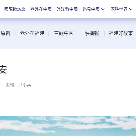
國際微訪談
老外在中國
外媒看中國
遇見中國
深耕世界
|
原創
|
老外在福建
|
直觀中國
|
融播報
|
福建好故事
安
編輯：尹小兵