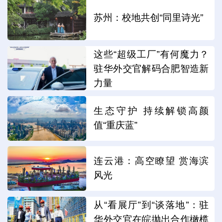
苏州：校地共创“同里诗光”
这些“超级工厂”有何魔力？
驻华外交官解码合肥智造新
力量
生态守护 持续解锁高颜
值“重庆蓝”
连云港：高空瞭望 赏海滨
风光
从“看展厅”到“谈落地”：驻
华外交官在皖抛出合作橄榄