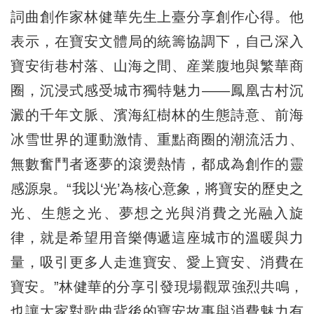
詞曲創作家林健華先生上臺分享創作心得。他
表示，在寶安文體局的統籌協調下，自己深入
寶安街巷村落、山海之間、産業腹地與繁華商
圈，沉浸式感受城市獨特魅力——鳳凰古村沉
澱的千年文脈、濱海紅樹林的生態詩意、前海
冰雪世界的運動激情、重點商圈的潮流活力、
無數奮鬥者逐夢的滾燙熱情，都成為創作的靈
感源泉。“我以‘光’為核心意象，將寶安的歷史之
光、生態之光、夢想之光與消費之光融入旋
律，就是希望用音樂傳遞這座城市的溫暖與力
量，吸引更多人走進寶安、愛上寶安、消費在
寶安。”林健華的分享引發現場觀眾強烈共鳴，
也讓大家對歌曲背後的寶安故事與消費魅力有