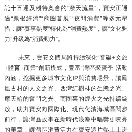
託十五運及殘特奧會的“潑天流量”，寶安正通
過“票根經濟”“商圈首展”“夜間消費”等多元舉
措，讓“賽事熱度”轉化為“消費熱度”，讓“文化魅
力”升級為“消費動力”。
未來，寶安文體局將持續深化“音樂+文旅
+體育+商業”創新模式，豐富“灣區聚寶季”活動
內涵，挖掘更多城市文化IP與消費場景，讓鳳
凰古村的人文之光、西灣紅樹林的生態之光、
摩天輪的奮鬥之光、商圈裏的煙火之光持續綻
放，助力寶安向國際化、現代化濱海城區闊步
前行，讓灣區故事在新時代浪潮中唱響更嘹亮
的華章，讓灣區消費活力在寶安這片熱土上迸