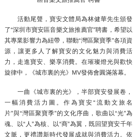
活動尾聲，寶安文體局為林健華先生頒發
了“深圳市寶安區音樂文旅推薦官”聘書，希望以
其專業影響力為紐帶，聯動“灣區聚寶季”各項資
源，讓更多人了解寶安的文化魅力與消費活
力，走進寶安、樂享消費。在璀璨燈光與歡快
旋律中，《城市裏的光》MV發佈會圓滿落幕。
一曲《城市裏的光》，半部寶安發展卷，
一幅消費活力圖。作為寶安“流動文旅名
片”與“灣區聚寶季”的文化序曲，歌曲以“光”為
魂、以“人”為核、以“商”為翼，既回望寶安千年
文脈，更禮讚新時代發展成就與消費活力。依