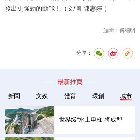
發出更強勁的動能！（文/圖 陳惠婷 ）
編輯：傅細明
分享：
最新推薦
新聞
文娛
體育
環創
城市
世界级“水上电梯”将成型