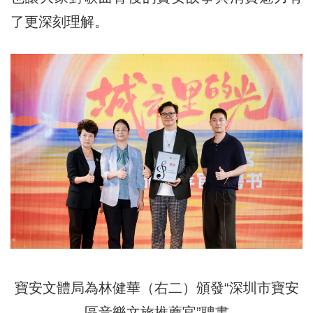
了更深刻理解。
寶安文體局為林健華（右二）頒發“深圳市寶安
區音樂文旅推薦官”聘書