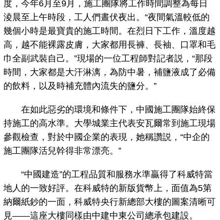
度，今年6月至9月，施工團隊將工作時間調整為每日
淩晨至上午時段，工人們晝伏夜出。“夜間氣溫較低的
幾個小時是最寶貴的施工時間。在烈日下工作，溫度越
高，越不能裸露皮膚，大家都用長褲、長袖、口罩和毛
巾全副武裝自己。”現場的一位工程師對記者説，“那段
時間，大家都是大汗淋漓，為防中暑，補鹽液成了必備
的飲料，以及時補充體內流失的鹽分。”
在如此惡劣的環境和條件下，中國施工團隊始終保
持施工的高水準。大學城業主代表安瓦爾常到施工現場
參觀檢查，對於中國企業的表現，她稱讚説，“中企的
施工團隊活兒幹得非常漂亮。”
“中國建造”的工程品質和服務水準贏得了科威特當
地人的一致好評。在科威特的新版貨幣上，面值為5第
納爾紙鈔的一面，科威特央行新總部大樓的圖案清晰可
見——這座大樓同樣由中建中東公司總承包建設。