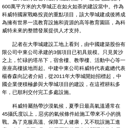
600萬平方米的大學城正在如火如荼的建設當中。作為
科威特國家戰略投資的重點項目，該大學城建成後將成
為擁有世界一流教育設施和資源的高等教育園區，為科
威特未來的整體發展提供人才支持。
記者在大學城建設工地上看到，由中國建築股份有
限公司中東公司承建的3個項目已初具規模。只見黃沙
之上，忙碌的塔吊下，宿舍樓、教學樓、活動中心等一
座座高樓拔地而起。中建中東公司科威特代表處總代表
楊春森向記者介紹，從2011年大學城開始招標起，中
國企業便積極參與大學城項目的建設，在這裡耕耘多
年，已順利交付完工多處設施。
科威特屬熱帶沙漠氣候，夏季日最高氣溫通常在
45攝氏度以上，惡劣的氣候條件給施工帶來不小的挑
戰。為了克服高溫、保障工人健康，又不耽誤施工進