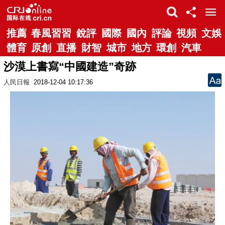
推薦
春風習習
銳評
國際
國內
評論
視頻
文娛
體育
原創
直播
財智
城市
地方
環創
汽車
沙漠上書寫“中國建造”奇跡
人民日報
2018-12-04 10:17:36