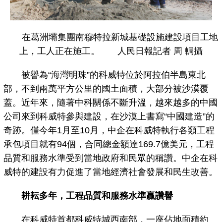
在葛洲壩集團南穆特拉新城基礎設施建設項目工地
上，工人正在施工。 人民日報記者 周 輖攝
被譽為“海灣明珠”的科威特位於阿拉伯半島東北
部，不到兩萬平方公里的國土面積，大部分被沙漠覆
蓋。近年來，隨著中科關係不斷升溫，越來越多的中國
公司來到科威特參與建設，在沙漠上書寫“中國建造”的
奇跡。僅今年1月至10月，中企在科威特執行各類工程
承包項目就有94個，合同總金額達169.7億美元，工程
品質和服務水準受到當地政府和民眾的稱讚。中企在科
威特的建設有力促進了當地經濟社會發展和民生改善。
耕耘多年，工程品質和服務水準贏讚譽
在科威特首都科威特城西南部，一座佔地面積約