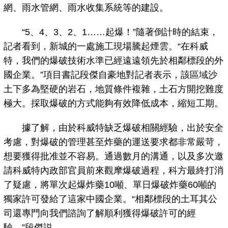
網、雨水管網、雨水收集系統等的建設。
“5、4、3、2、1……起爆！”隨著倒計時的結束，
記者看到，新城的一處施工現場騰起煙雲。“在科威
特，我們的爆破技術水準已經遠遠領先於相鄰標段的外
國企業。”項目書記段傑自豪地對記者表示，該區域沙
土下多為堅硬的岩石，地質條件複雜，土石方開挖難度
極大。採取爆破的方式能夠有效降低成本，縮短工期。
據了解，由於科威特缺乏爆破相關經驗，出於安全
考慮，對爆破的管理甚至炸藥的運送要求都非常嚴苛，
想要獲得批准並不容易。通過數月的溝通，以及多次邀
請科威特內政部官員前來觀摩爆破過程，科方最終打消
了疑慮，將單次起爆炸藥10噸、單日爆破炸藥60噸的
獨家許可發給了這家中國企業。“相鄰標段的土耳其公
司還專門向我們諮詢了解順利獲得爆破許可的經
驗。”段傑説。