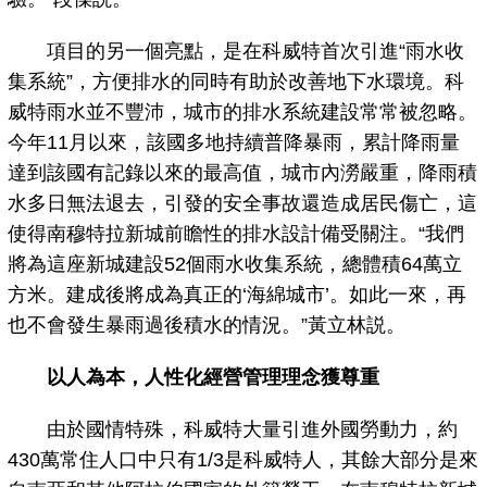
項目的另一個亮點，是在科威特首次引進“雨水收
集系統”，方便排水的同時有助於改善地下水環境。科
威特雨水並不豐沛，城市的排水系統建設常常被忽略。
今年11月以來，該國多地持續普降暴雨，累計降雨量
達到該國有記錄以來的最高值，城市內澇嚴重，降雨積
水多日無法退去，引發的安全事故還造成居民傷亡，這
使得南穆特拉新城前瞻性的排水設計備受關注。“我們
將為這座新城建設52個雨水收集系統，總體積64萬立
方米。建成後將成為真正的‘海綿城市’。如此一來，再
也不會發生暴雨過後積水的情況。”黃立林説。
以人為本，人性化經營管理理念獲尊重
由於國情特殊，科威特大量引進外國勞動力，約
430萬常住人口中只有1/3是科威特人，其餘大部分是來