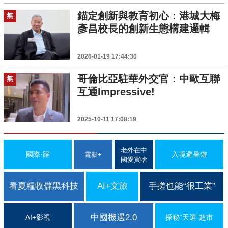
錨定創新與教育初心：港城大梅
無
彥昌校長的創新生態構建邏輯
2026-01-19 17:44:30
哥倫比亞駐華外交官：中歐互聯
無
互通Impressive!
2025-10-11 17:08:19
老外在中
國際·躍
入境避暑遊
電影+
國愛買啥
看夏糧收儲黑科技
AI+文旅
手搓也能“很工業”
中國機遇2.0
AI+影視
探秘“天選”超市