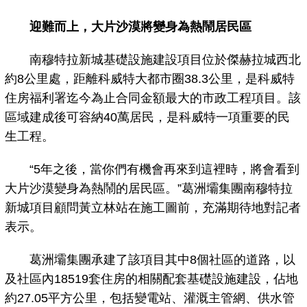
迎難而上，大片沙漠將變身為熱鬧居民區
南穆特拉新城基礎設施建設項目位於傑赫拉城西北
約8公里處，距離科威特大都市圈38.3公里，是科威特
住房福利署迄今為止合同金額最大的市政工程項目。該
區域建成後可容納40萬居民，是科威特一項重要的民
生工程。
“5年之後，當你們有機會再來到這裡時，將會看到
大片沙漠變身為熱鬧的居民區。”葛洲壩集團南穆特拉
新城項目顧問黃立林站在施工圖前，充滿期待地對記者
表示。
葛洲壩集團承建了該項目其中8個社區的道路，以
及社區內18519套住房的相關配套基礎設施建設，佔地
約27.05平方公里，包括變電站、灌溉主管網、供水管