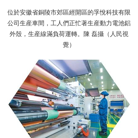
位於安徽省銅陵市郊區經開區的孚悅科技有限
公司生産車間，工人們正忙著生産動力電池鋁
外殼，生産線滿負荷運轉。陳 磊攝（人民視
覺）