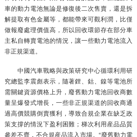
車的動力電池無論是修復後二次售賣，還是拆
解提取有色金屬等，都能帶來可觀利潤，比僅
做報廢處理價值高，所以回收環節存在部分車
主私自轉賣電池的情況，讓一些動力電池流入
非正規渠道。
中國汽車戰略與政策研究中心循環利用研
究總監李震彪表示，隨著鋰、鈷、鎳等電池所
需關鍵資源價格上升，廢舊動力電池回收商數
量呈爆發式增長，一些非正規渠道的回收商通
過高價競購倒賣獲利，導致合規企業在缺乏政
策支撐的情況下盈利困難；梯次利用産品品質
參差不齊，不合規産品流入市場。“廢舊動力電