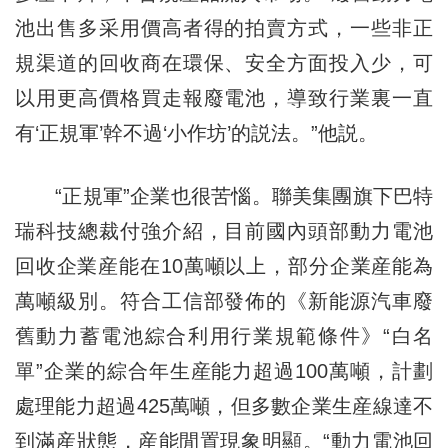
池出售多采用價高者得的拍賣方式，一些非正
規渠道的回收商在環保、安全方面投入少，可
以用更高價格買走報廢電池，導致行業裏一直
有‘正規軍’幹不過‘小作坊’的説法。”他説。
“正規軍”企業也很苦惱。聯美集團旗下巴特
瑞科技總裁付強介紹，目前國內頭部動力電池
回收企業産能在10萬噸以上，部分企業産能為
萬噸級別。符合工信部發佈的《新能源汽車廢
舊動力蓄電池綜合利用行業規範條件》“白名
單”企業的綜合年生産能力超過100萬噸，計劃
處理能力超過425萬噸，但多數企業生産線達不
到滿産狀態，産能閒置現象明顯。“動力電池回