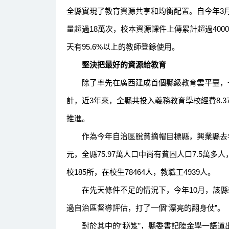
全縣實現了教育資源共享和均衡配置。自今年3
量超過18萬次，校本資源課件上傳累計超過400
天有95.6%以上的教師登錄使用。
堅決把最好的資源給教育
除了率先在廣西建成首個縣級教育雲平臺，一
計，近3年來，全縣共投入義務教育學校經費8.3
推進。
作為今年自治區脫貧摘帽目標縣，興業縣去年人均
元，全縣75.97萬人口中尚有貧困人口7.5萬多
校185所，在校生78464人，教職工4939人。
在先天條件不足的情況下，今年10月，該縣
過自治區督導評估，打了一個“漂亮的翻身仗”。
對於其中的“秘笈”，縣委書記陸金學一語道出