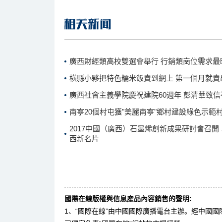
廣西財經類高校雙選會舉行 行銷類崗位需求最
橫縣小夥把特色糯米飯賣到網上 第一個月就賣出
廣西社會主義學院慶祝建院60週年 彭清華致信
南寧20個村屯獲"美麗南寧"鄉村建設綠色示範
2017中國（廣西）石墨烯創新成果研討會召開
西新名片
國際在線版權與信息産品內容銷售的聲明:
1、“國際在線”由中國國際廣播電台主辦。經中國