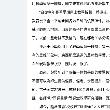
用教學智慧一體機，圖文聲並茂地給五年級學生
“自從今年春季學期用上教學智慧一體機後，
教育雲平臺上下載全國各地名師的優質課件，並
蘇老師開心地説，山裏的孩子們也喜聞樂見這种
了，以前一些考試不及格的，現在都考90多分呢
連水田小學都用上了教學智慧一體機，曾一度
有的思維印象中，廣西那麼邊遠的農村教學點，
看到現場教學視頻、照片後，服了。
原來，與裝配到全縣每一個教學班的教學智慧
不僅可以為師生提供備課、備考、學習提升、個性
節、電子圖書27萬冊、試題160余萬題，而且
課一名師”和“同課異構”等課堂教學研究活動，
如今，隨著該縣“校校通”“班班通”“人人通”“管