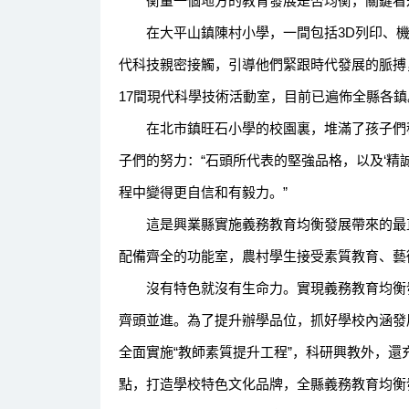
衡量一個地方的教育發展是否均衡，關鍵看是
在大平山鎮陳村小學，一間包括3D列印、機
代科技親密接觸，引導他們緊跟時代發展的脈搏，
17間現代科學技術活動室，目前已遍佈全縣各鎮
在北市鎮旺石小學的校園裏，堆滿了孩子們稍
子們的努力：“石頭所代表的堅強品格，以及‘精
程中變得更自信和有毅力。”
這是興業縣實施義務教育均衡發展帶來的最直
配備齊全的功能室，農村學生接受素質教育、藝
沒有特色就沒有生命力。實現義務教育均衡發
齊頭並進。為了提升辦學品位，抓好學校內涵發
全面實施“教師素質提升工程”，科研興教外，
點，打造學校特色文化品牌，全縣義務教育均衡