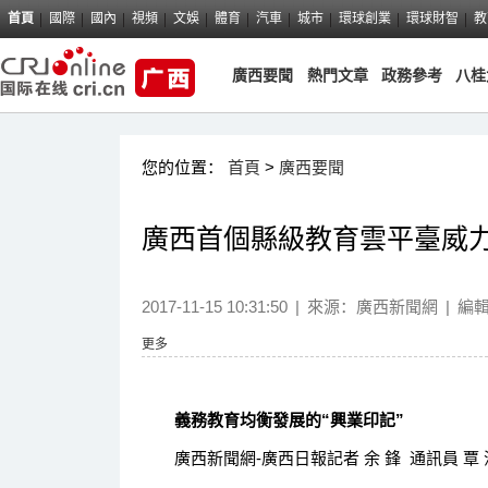
首頁
國際
國內
視頻
文娛
體育
汽車
城市
環球創業
環球財智
教
廣西要聞
熱門文章
政務參考
八桂
您的位置：
首頁
>
廣西要聞
廣西首個縣級教育雲平臺威
2017-11-15 10:31:50
|
來源：
廣西新聞網
|
編
更多
義務教育均衡發展的“興業印記”
廣西新聞網-廣西日報記者 余 鋒 通訊員 覃 