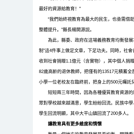
最好的資源給教育！”
“我們始終視教育為最大的民生，也亟需借助義
整體提升。”縣長楊開源説。
為此，縣委、政府在這場義務教育均衡發展攻
制”這4件事上做足文章，下足功夫。同時，社會
收到社會捐贈1.1億元（含實物），其中個人捐贈
82歲高齡的退休教師，把僅有的13517元積
小學一位老校友在臨終前，把身上的500元囑託
短短兩三年時間，因為各種優質教育資源的匯
眾對學校越來越滿意，學生紛紛回流。民族中學
學生回流明顯，其中大平山鎮回流了200多人。
讓教育具有更多維度和情懷