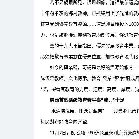
若不是親眼所見，很難想像，這裡最偏遠處的農
十年粉筆灰的鄉村教師，已熟練用上了先進的教
樣享受到優質教育資源……這是興業縣投入100
力，也是該縣推進義務教育均衡發展、促進教育
黨的十九大報告指出，優先發展教育事業。建
必須把教育事業放在優先位置，加快教育現代化
如今的興業縣，可謂是最好的資源給教育、最
隊伍是教師。文化傳承，教育“興業”“興家”蔚
記”，探看其教育的力度、速度、高度、厚度、
廣西首個縣級教育雲平臺“威力”十足
“水清堪洗硯，田沃好載苗”——興業縣北市
村民對辦好教育的寄望。
11月7日，記者驅車60多公里來到這所邊遠