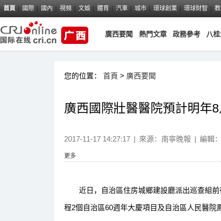
首頁
國際
國內
視頻
文娛
體育
汽車
城市
環球創業
環球財智
教
廣西要聞
熱門文章
政務參考
八桂
您的位置：
首頁
>
廣西要聞
廣西國際壯醫醫院預計明年8
2017-11-17 14:27:17
|
來源：
南寧晚報
|
編輯
更多
近日，自治區住房城鄉建設廳派出巡查組前往
程2個自治區60週年大慶項目及自治區人民醫院