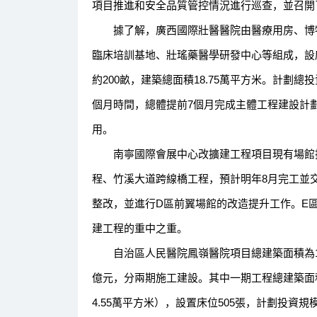
項目推進和安全品質管控情況進行巡查，並召開
據了解，廣西國際壯醫醫院由醫療用房、博物
臨床培訓基地、壯瑤藥醫學研發中心等組成，設床位
約200畝，建築總面積18.75萬平方米。計劃總
個月時間，總體提前7個月完成主體工程建設計劃
用。
南寧國際會展中心改擴建工程項目現有場館技
程、竹溪大道跨線橋工程，預計明年8月完工並
整改，並進行D區前翼場館的改造提升工作。E
建工程的重中之重。
自治區人民醫院鳳嶺醫院項目總建築面積為18.
億元，分兩期施工建設。其中一期工程總建築面積為
4.55萬平方米），設置床位505張，計劃投資