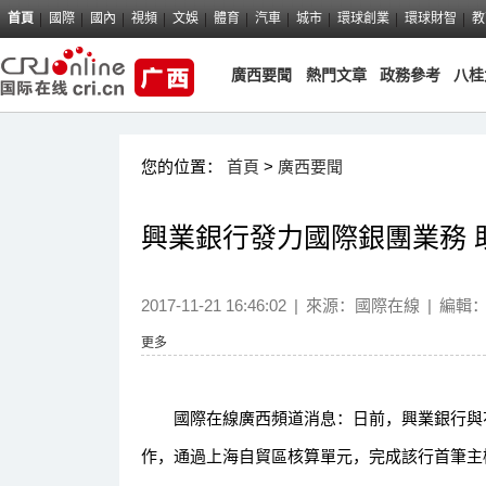
首頁
國際
國內
視頻
文娛
體育
汽車
城市
環球創業
環球財智
教
廣西要聞
熱門文章
政務參考
八桂
您的位置：
首頁
>
廣西要聞
興業銀行發力國際銀團業務 
2017-11-21 16:46:02
|
來源：國際在線
|
編輯
更多
國際在線廣西頻道消息：日前，興業銀行與花
作，通過上海自貿區核算單元，完成該行首筆主權