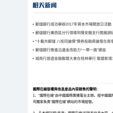
郵儲銀行成功舉辦2017年資本市場開放日活動
郵儲銀行廣西區分行領導到隆安縣支行開展調
“十載共郵儲 八桂同論債”債券投融資論壇在南
郵儲銀行推進沿邊金改助力“一帶一路”建設
城商行旅遊金融聯盟大會在桂林舉行 聯盟新增
國際在線版權與信息産品內容銷售的聲明:
1、“國際在線”由中國國際廣播電台主辦。經中國
司獨家負責“國際在線”網站的市場經營。