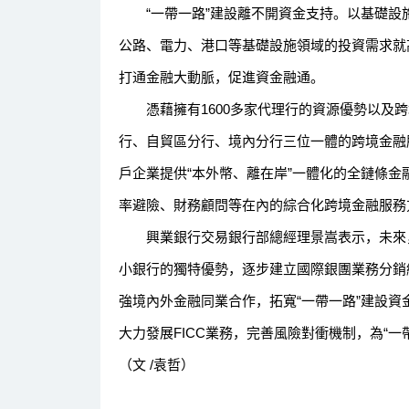
“一帶一路”建設離不開資金支持。以基礎設
公路、電力、港口等基礎設施領域的投資需求就高
打通金融大動脈，促進資金融通。
憑藉擁有1600多家代理行的資源優勢以及跨
行、自貿區分行、境內分行三位一體的跨境金融
戶企業提供“本外幣、離在岸”一體化的全鏈條
率避險、財務顧問等在內的綜合化跨境金融服務
興業銀行交易銀行部總經理景嵩表示，未來，該
小銀行的獨特優勢，逐步建立國際銀團業務分銷
強境內外金融同業合作，拓寬“一帶一路”建設
大力發展FICC業務，完善風險對衝機制，為“
（文 /袁哲）