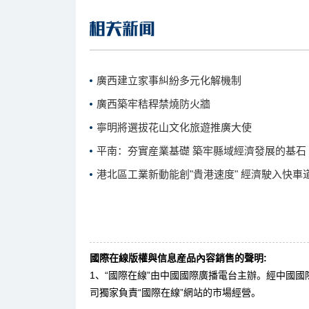
廣西建立家事糾紛多元化解機制
廣西築牢秸稈禁燒防火牆
寧明將選拔花山文化旅遊推廣大使
平南：夯實産業基礎 築牢縣域經濟發展的基石
港北區工業新動能創"貴港速度" 經濟駛入快車
國際在線版權與信息産品內容銷售的聲明:
1、“國際在線”由中國國際廣播電台主辦。經中國
司獨家負責“國際在線”網站的市場經營。