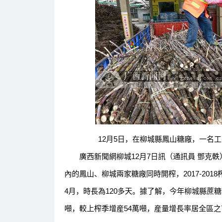
12月5日，在柳城縣鳳山糖廠，一名工
廣西新聞網柳城12月7日訊（通訊員 鄧克軼
內的鳳山、柳城兩家糖廠同時開榨，2017-201
4月，時長為120多天。據了解，今年柳城縣蔗糖
噸，較上榨季增産54萬噸，産量增長率居全區之