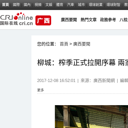
首頁
國際
國內
視頻
文娛
體育
汽車
城市
環球創業
環球財智
教
廣西要聞
熱門文章
政務參考
八桂
您的位置：
首頁
>
廣西要聞
柳城：榨季正式拉開序幕 兩
2017-12-08 16:52:01
|
來源：
廣西新聞網
|
編
更多