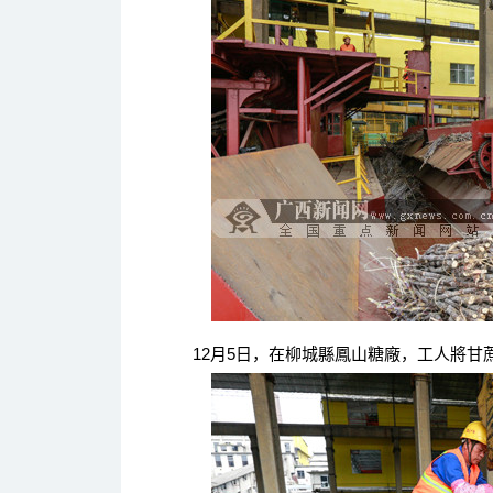
12月5日，在柳城縣鳳山糖廠，工人將甘蔗