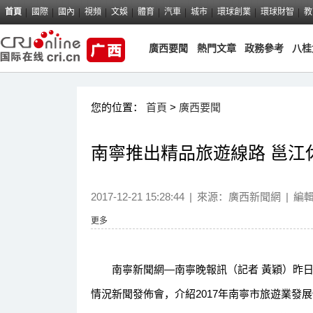
首頁
國際
國內
視頻
文娛
體育
汽車
城市
環球創業
環球財智
教
廣西要聞
熱門文章
政務參考
八桂
您的位置：
首頁
>
廣西要聞
南寧推出精品旅遊線路 邕江
2017-12-21 15:28:44
|
來源：
廣西新聞網
|
編
更多
南寧新聞網—南寧晚報訊（記者 黃穎）昨日
情況新聞發佈會，介紹2017年南寧市旅遊業發展