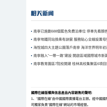
南寧已施劃688個藍色免費泊車位 停車先看顏
南寧地鐵同站換乘有訣竅 服務貼心全線設置母
海悅城四大主題公園落戶南寧 海洋世界明年初
南寧融入"一帶一路"建設 開啟區域國際城市新
南寧教育園區7院校開建 桂林高校集聚區6項目
國際在線版權與信息産品內容銷售的聲明:
1、“國際在線”由中國國際廣播電台主辦。經中國
司獨家負責“國際在線”網站的市場經營。