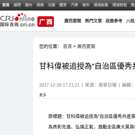
首頁
國際
國內
視頻
文娛
體育
汽車
城市
環球創業
環球財智
教
廣西要聞
熱門文章
政務參考
八桂
您的位置：
首頁
>
廣西要聞
甘科偉被追授為“自治區優秀
2017-12-28 17:21:21
|
來源：
南寧日報
|
編輯
更多
原標題：甘科偉被追授為“自治區優秀共産黨
為表彰先進、弘揚正氣，激勵全區廣大黨員幹