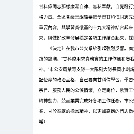
甘科偉同志那樣廉潔自律、無私奉獻，自覺踐行
格力量。全區各級黨組織要把學習甘科偉同志先
重要內容，與學習貫徹黨的十九大精神結合起來
來，與做好改革發展穩定各項工作結合起來，採
《決定》在我市公安系統引起強烈反響。廣大
蹟的熱潮。“甘科偉用求真務實的工作作風和忘
神。”市公安局禁毒支隊一大隊副大隊長黃小劍
記使命的政治品格，自己要向甘科偉學習，學習
宗旨、服務人民的公僕情懷，立足崗位，紮實工
精神動力，兢兢業業完成好各項工作任務。市公
業、甘於奉獻的擔當精神，以更加高昂的鬥志做
韜）