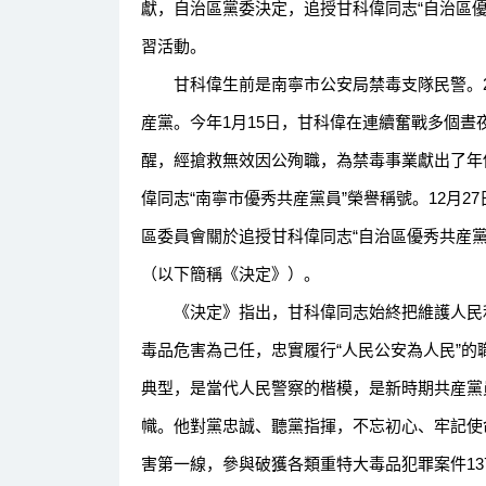
獻，自治區黨委決定，追授甘科偉同志“自治區
習活動。
甘科偉生前是南寧市公安局禁毒支隊民警。200
産黨。今年1月15日，甘科偉在連續奮戰多個
醒，經搶救無效因公殉職，為禁毒事業獻出了年僅
偉同志“南寧市優秀共産黨員”榮譽稱號。12月
區委員會關於追授甘科偉同志“自治區優秀共産
（以下簡稱《決定》）。
《決定》指出，甘科偉同志始終把維護人民利
毒品危害為己任，忠實履行“人民公安為人民”的
典型，是當代人民警察的楷模，是新時期共産黨
幟。他對黨忠誠、聽黨指揮，不忘初心、牢記使
害第一線，參與破獲各類重特大毒品犯罪案件13