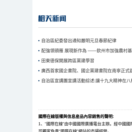
自治區紀委發出通知嚴明元旦春節紀律
配強領頭雁 展現新作為 ——欽州市加強農村
田東德保開展跨區黨建學習
廣西首家國企書院、國企黨建書院在南寧正式
自治區宣講團宣講活動綜述:讓十九大精神在八
國際在線版權與信息産品內容銷售的聲明:
1、“國際在線”由中國國際廣播電台主辦。經中國
司獨家負責“國際在線”網站的市場經營。