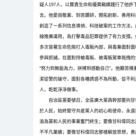
疑人197人，以寶貴生命和優異戰績踐行了他許
言。他愛崗敬業、刻苦鑽研，開拓創新、善用科
創造了一系列信息導偵、科技破案的工作方法，
線推廣運用，為打擊毒品犯罪提供了有力支撐。
多次冒著生命危險打入毒販內部，與毒梟面對面
參與抓捕，在面對持槍毒販、被毒販駕車拖拽的
“努力到無能為力，拼搏到感動自己”。他艱苦
潔從警的操守，面對各種誘惑不為所動，從不利
人，乾乾淨淨做事。
自治區黨委號召，全區廣大黨員幹部要向甘科
於人民，始終堅守共産黨人的初心和使命，永遠
渝為黨和人民的事業奮鬥終生；要像甘科偉同志
不平凡業績；要像甘科偉同志那樣解放思想，勇