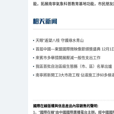
能，拓展南寧氣象科普教育基地功能，市民朋友
天眼”遙望八桂 守護綠水青山
首屆中國—東盟國際微映像節頒獎盛典 12月1
來賓市多舉措開展壓減一般性支出工作
我區首批自治區級生態縣（市、區）名單出爐
南寧將新開工3大市政工程 佔道施工涉60多條
國際在線版權與信息産品內容銷售的聲明:
1、“國際在線”由中國國際廣播電台主辦。經中國