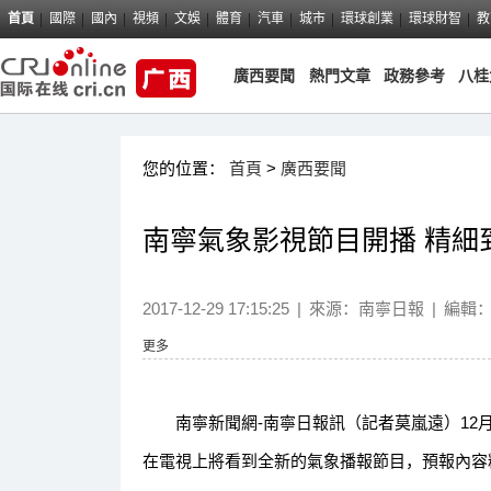
首頁
國際
國內
視頻
文娛
體育
汽車
城市
環球創業
環球財智
教
廣西要聞
熱門文章
政務參考
八桂
您的位置：
首頁
>
廣西要聞
南寧氣象影視節目開播 精細
2017-12-29 17:15:25
|
來源：
南寧日報
|
編輯
更多
南寧新聞網-南寧日報訊（記者莫嵐遠）12月
在電視上將看到全新的氣象播報節目，預報內容