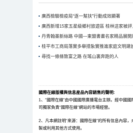
廣西檢驗檢疫局“逐一幫扶”行動成效顯著
廣西新增15家五星級鄉村旅遊區 桂林這家被評
丹青翰墨新絲路 中國—東盟書畫名家精品展開
桂平市工商局落實多舉措紮實推進家庭文明建
尋找一條條致富之路 在瑤山裏奔跑的人
國際在線版權與信息産品內容銷售的聲明:
1、“國際在線”由中國國際廣播電台主辦。經中國
司獨家負責“國際在線”網站的市場經營。
2、凡本網註明“來源：國際在線”的所有信息內容
製或利用其他方式使用。