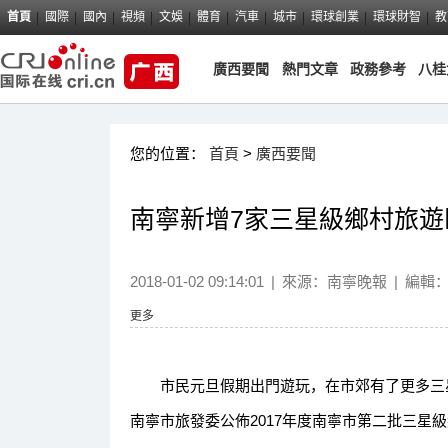
首頁
國際
國內
視頻
文娛
體育
汽車
城市
環球創業
環球財智
教
廣西要聞
熱門文章
政務參考
八桂
您的位置：
首頁
>
廣西要聞
南寧新增7家三星級鄉村旅遊
2018-01-02 09:14:01
|
來源：
南寧晚報
|
編輯
更多
市民元旦假期出門遊玩，在市郊有了更多三星
南寧市旅發委公佈2017年度南寧市第二批三星