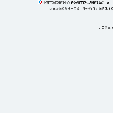
中國互聯網舉報中心
違法和不良信息舉報電話：010-674
中國互聯網視聽節目服務自律公約
信息網絡傳播視聽
中央廣播電視