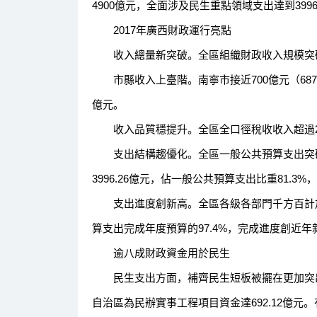
4900億元，全面涉及民生重點領域支出達到3996
2017年廣西財政運行亮點
收入總量新突破。全區組織財政收入規模突破26
市縣收入上臺階。南寧市接近700億元（687.
億元。
收入品質穩提升。全區全口徑稅收收入超過2000
支出結構趨優化。全區一般公共預算支出突破4
3996.26億元，佔一般公共預算支出比重81.3%
支出進度創新高。全區各級各部門千方百計加
算支出完成年度預算的97.4%，完成進度創近年
逾八成財政資金用於民生
民生支出方面，補齊民生短板被擺在更加突出
自治區為民辦實事工程項目資金達692.12億