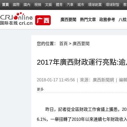
首頁
國際
國內
視頻
文娛
體育
汽車
城市
環球創業
環球財智
教
廣西要聞
熱門文章
政務參考
八桂
您的位置：
首頁
>
廣西要聞
2017年廣西財政運行亮點:
2018-01-17 11:45:56
|
來源：
廣西新聞網
|
編
更多
昨日，記者從全區財政工作會議上獲悉，2017
6.1%，一舉扭轉了2010年以來連續七年財政