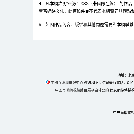
4、凡本網註明“來源：XXX（非國際在線）”的作
豐富網絡文化，此類稿件並不代表本網贊同其觀點
5、如因作品內容、版權和其他問題需要與本網聯繫
地址：北京
中國互聯網舉報中心
違法和不良信息舉報電話：010-674
中國互聯網視聽節目服務自律公約
信息網絡傳播視聽
中央廣播電視