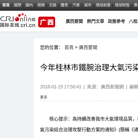
首頁
國際
國內
視頻
文娛
體育
汽車
城市
環球創業
環球財智
教
廣西要聞
熱門文章
政務參考
八桂
您的位置：
首頁
>
廣西要聞
今年桂林市鐵腕治理大氣污染
2018-01-19 17:50:41
|
來源：
廣西新聞網
|
編
更多
核心提示：為持續改善我市大氣環境品質，市政府
氣污染綜合治理攻堅行動方案的通知》(簡稱《