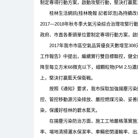
制定專項行動方案，啟動攻堅行動，堅決打贏藍
桂林生活網訊(桂林晚報 記者邱浩)為持續改
2017—2018年秋冬季大氣污染綜合治理攻堅
政府、市直各牽頭單位要制定專項行動方案，啟
2017年我市市區空氣品質優良天數增至30
工作報告》中提出，繼續實行雙目標聯控，健全網
降至每立方米66微克以下，細顆粒物(PM 2.5
上，堅決打贏藍天保衛戰。
按照《通知》要求，我市採取加強揚塵污染防
控、管控移動源污染排放、嚴控燃煤污染、妥善
染，保護好桂林的碧水藍天。
在揚塵污染防治方面，施工工地嚴格落實施工
率、場地清掃灑水保潔率、車輛密閉運輸率、出入