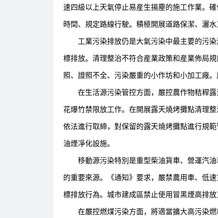
速四級以上天氣停止易産生揚塵的施工作業。確
時間、規定路線行駛。積極開展道路保潔、灑水
工業污染排放仍是大氣污染中最主要的污染源
標排放。清理整治不符合産業政策和産業佈局規
照、證照不全、污染嚴重的小作坊和小加工廠。
在生活源污染管控方面，嚴控農作物秸稈露天
花爆竹禁限放工作。在開展露天燒烤攤點清理整
依法進行取締，對保留的露天燒烤攤點進行規範
油煙凈化設施。
移動源污染特別是重型柴油貨車、營運汽油車
的重要來源。《通知》要求，嚴禁農用車、低速
標排放行為。城市建成區禁止使用冒黑煙高排放
在嚴控燃煤污染方面，將適當擴大高污染燃料