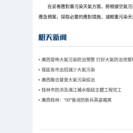
在妥善應對重污染天氣方面，將根據空氣污染
應急預案，採取必要的應對措施，減輕重污染天
廣西發佈大氣污染防治預警 打好大氣防治攻堅
我區各市出招減少大氣污染
廣西聯合督查大氣污染綜治
桂林市防洪及漓江補水樞紐主體工程完工
廣西桂林：“00”後消防新兵英姿颯爽