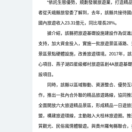
“依託生態優勢，規劃發展旅遊業，打造精品線
者從天峨縣旅發委了解到，去年，該縣共接待國內外遊
國內旅遊收入23.31億元，同比增長28%。
據介紹，該縣把旅遊基礎設施建設作為促進旅
支持，加大資金投入，實施一批旅遊景區道路、
景區景點硬體設施，改善旅遊環境。2017年，該
心項目、燕子湖四星級鄉村旅遊區創4A旅遊基
設項目。
同時，該縣以區域聯動、資源整合、優勢互補
作，推出一批內合外聯的精品旅遊路線，協同推
全面開放六大旅遊精品景區，形成精品一日遊旅
盟，構建旅遊環線，主動融入大桂林旅遊圈。推
質觀光、民俗風情體驗遊。與貴州羅甸縣聯合，