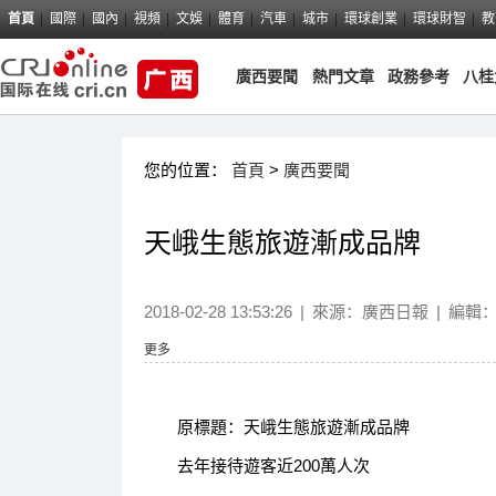
首頁
國際
國內
視頻
文娛
體育
汽車
城市
環球創業
環球財智
教
廣西要聞
熱門文章
政務參考
八桂
您的位置：
首頁
>
廣西要聞
天峨生態旅遊漸成品牌
2018-02-28 13:53:26
|
來源：
廣西日報
|
編輯
更多
原標題：天峨生態旅遊漸成品牌
去年接待遊客近200萬人次