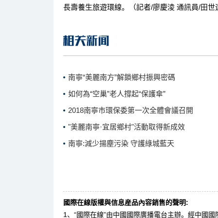
長壽養生旅遊環線。（記者/廖慶淩 通訊員/田世
南寧“美麗南方”解鎖鄉村振興密碼
如何為“空巢”老人撐起“保護傘”
2018南寧市環保委第一次全體會議召開
"美麗南寧·宜居鄉村"活動取得新成效
南寧:減少揚塵污染 守護綠城藍天
國際在線版權與信息産品內容銷售的聲明:
1、“國際在線”由中國國際廣播電台主辦。經中國