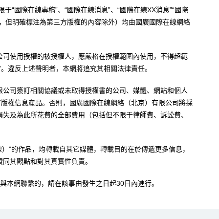
于“國際在線專稿”、“國際在線消息”、“國際在線XX消息”“國際
內容，但明確標注為第三方版權的內容除外）均由國廣國際在線網絡
公司使用授權的被授權人，應嚴格在授權範圍內使用，不得超範
”。違反上述聲明者，本網將追究其相關法律責任。
限公司簽訂相關協議或未取得授權書的公司、媒體、網站和個人
有版權信息産品。否則，國廣國際在線網絡（北京）有限公司將採
損失及為此所花費的全部費用（包括但不限于律師費、訴訟費、
。
在線）”的作品，均轉載自其它媒體，轉載目的在於傳遞更多信息，
贊同其觀點和對其真實性負責。
與本網聯繫的，請在該事由發生之日起30日內進行。