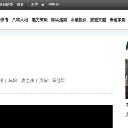
環球財智
教育
地方
移動版
務參考
八桂大地
魅力東盟
園區建設
金融投資
旅遊文體
專題策劃
線
|
編輯：唐志強
|
責編：董健雄