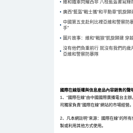
維和鐵軍閃耀西非 八桂藍盔書寫輝
廣西“藍盔”戰士攜“和平勳章”凱旋歸
中國第五支赴利比裡亞維和警察防暴
手”
圖片故事：維和“戰狼”凱旋歸建 
沒有他們負重前行 就沒有我們的歲
亞維和警察防暴隊
國際在線版權與信息産品內容銷售的聲明
1、“國際在線”由中國國際廣播電台主
司獨家負責“國際在線”網站的市場經營
2、凡本網註明“來源：國際在線”的所
製或利用其他方式使用。