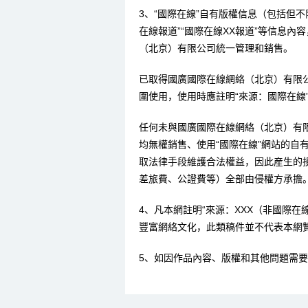
3、“國際在線”自有版權信息（包括但不限
在線報道”“國際在線XX報道”等信息
（北京）有限公司統一管理和銷售。
已取得國廣國際在線網絡（北京）有限
圍使用，使用時應註明“來源：國際在線
任何未與國廣國際在線網絡（北京）有
均無權銷售、使用“國際在線”網站的自
取法律手段維護合法權益，因此産生的
差旅費、公證費等）全部由侵權方承擔
4、凡本網註明“來源：XXX（非國際
豐富網絡文化，此類稿件並不代表本網
5、如因作品內容、版權和其他問題需要