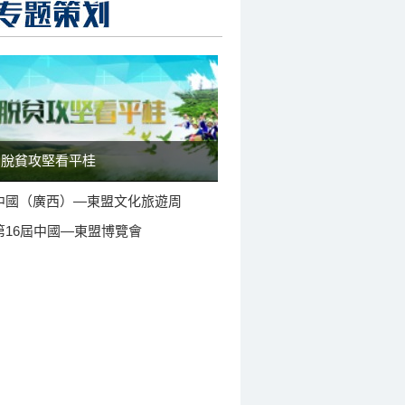
脫貧攻堅看平桂
中國（廣西）—東盟文化旅遊周
第16屆中國—東盟博覽會