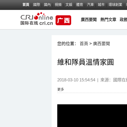
首頁
國際
國內
視頻
文娛
體育
汽車
城市
環球創業
廣西要聞
熱門文章
政
您的位置：
首頁
>
廣西要聞
維和隊員溫情家圓
2018-03-10 15:54:54
|
來源：國際在
更多