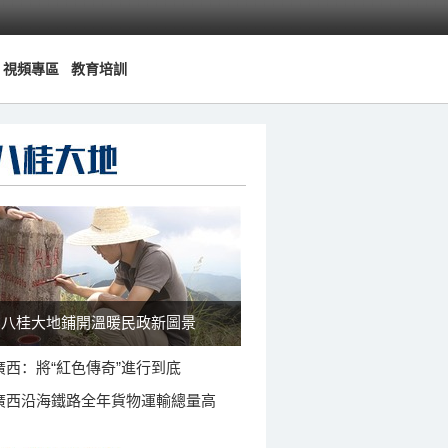
視頻專區
教育培訓
八桂大地鋪開溫暖民政新圖景
廣西：將“紅色傳奇”進行到底
廣西沿海鐵路全年貨物運輸總量高