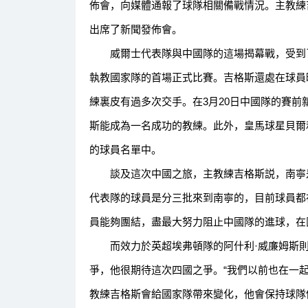
佈會，向媒體通報了球隊相關備戰情況。主教練
出席了新聞發佈會。
威爾士代表隊與中國隊的這場揭幕戰，受到了
執教國家隊的首場正式比賽。吉格斯還處在球員
練裏皮有過多次交手。在3月20日中國隊的賽
斯能成為一名成功的教練。此外，皇馬球星貝爾
的球員名單中。
談及這次中國之旅，主教練吉格斯説，南寧是
代表隊的球員是分三批來到南寧的，目前球員都
員能夠團結，盡最大努力阻止中國隊的進球，在
而效力於英超埃弗頓隊的阿什利·威廉姆斯則表
爭，他很期待這次四國之爭。“我們以前也在一
教練吉格斯會給國家隊帶來變化，他會保持球隊