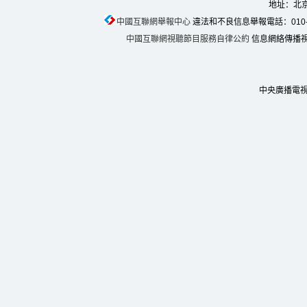
地址：北京
中國互聯網舉報中心
違法和不良信息舉報電話：010-674
中國互聯網視聽節目服務自律公約
信息網絡傳播視聽
中央廣播電視