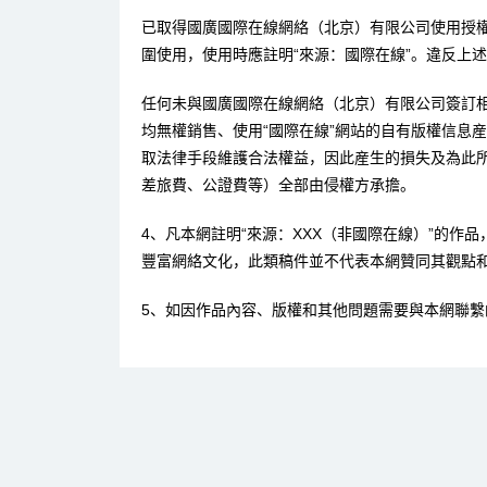
已取得國廣國際在線網絡（北京）有限公司使用授
圍使用，使用時應註明“來源：國際在線”。違反上
任何未與國廣國際在線網絡（北京）有限公司簽訂
均無權銷售、使用“國際在線”網站的自有版權信息
取法律手段維護合法權益，因此産生的損失及為此
差旅費、公證費等）全部由侵權方承擔。
4、凡本網註明“來源：XXX（非國際在線）”的作
豐富網絡文化，此類稿件並不代表本網贊同其觀點
5、如因作品內容、版權和其他問題需要與本網聯繫