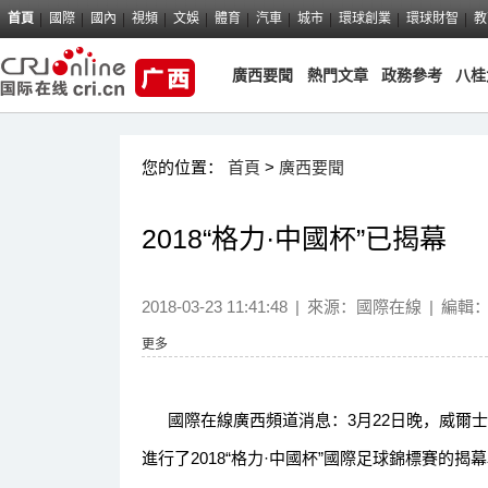
首頁
國際
國內
視頻
文娛
體育
汽車
城市
環球創業
環球財智
教
廣西要聞
熱門文章
政務參考
八桂
您的位置：
首頁
>
廣西要聞
2018“格力·中國杯”已揭幕
2018-03-23 11:41:48
|
來源：
國際在線
|
編輯
更多
國際在線廣西頻道消息：3月22日晚，威爾士
進行了2018“格力·中國杯”國際足球錦標賽的