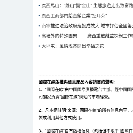
廣西馬山：“綠山”變“金山” 生態旅遊走出致富
廣西工商部門給直銷企業“扯耳朵”
南寧推進法治政府建設成效大 城市評估全國第
高墻外的特殊團聚 ——廣西重啟離監探親工作
大坪屯：風情瑤寨開出幸福之花
國際在線版權與信息産品內容銷售的聲明:
1、“國際在線”由中國國際廣播電台主辦。經中國
司獨家負責“國際在線”網站的市場經營。
2、凡本網註明“來源：國際在線”的所有信息內容
製或利用其他方式使用。
3、“國際在線”自有版權信息（包括但不限于“國際在線