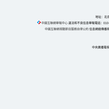
地址：北京
中國互聯網舉報中心
違法和不良信息舉報電話：010-674
中國互聯網視聽節目服務自律公約
信息網絡傳播視聽
中央廣播電視