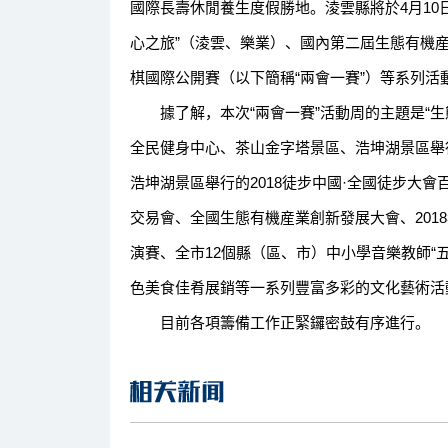
國際長壽休閒養生度假勝地。淩雲縣將於4月10日
心之旅”（淩雲、樂業）、國內第二屆生態有機産
棋國際公開賽（以下簡稱“兩會一賽”）等系列活
據了解，本次“兩會一賽”活動周的主題是“生
全民健身中心、茶山金字塔景區、浩坤湖景區舉行
浩坤湖景區舉行的2018徒步中國·全國徒步大會
交易會、全國生態有機産業創新發展大會、201
演賽、全市12個縣（區、市）中小學音樂教師“五
色美食佳肴展銷等一系列豐富多彩的文化藝術活
目前各項籌備工作正緊鑼密鼓有序進行。