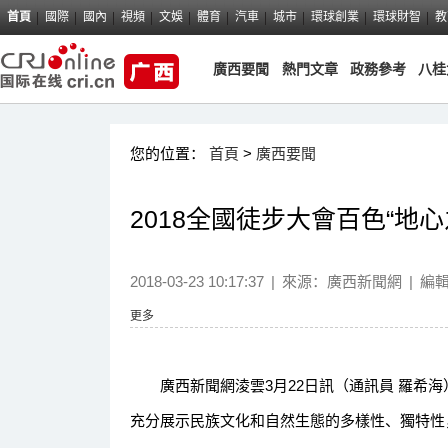
首頁
國際
國內
視頻
文娛
體育
汽車
城市
環球創業
環球財智
教
廣西要聞
熱門文章
政務參考
八桂
您的位置：
首頁
>
廣西要聞
2018全國徒步大會百色“地
2018-03-23 10:17:37
|
來源：
廣西新聞網
|
編
更多
廣西新聞網淩雲3月22日訊（通訊員 羅希海
充分展示民族文化和自然生態的多樣性、獨特性