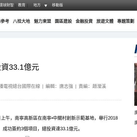
環球財智
教育
地方
移動版
務參考
八桂大地
魅力東盟
園區建設
金融投資
旅遊文體
專題策劃
33.1億元
播電視總台國際在線
|
編輯：唐志強
|
責編：趙瀅溪
午，南寧高新區在南寧•中關村創新示範基地，舉行2018
成功簽約3個項目，總投資達33.1億元。