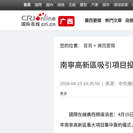
首頁
國際
國內
視頻
文娛
體育
汽車
城市
環球創業
廣西要聞
熱門文章
政
您的位置：
首頁
>
廣西要聞
南寧高新區吸引項目投資
2018-04-15 18:35:55
|
來源：中央廣
更多
國際在線廣西頻道消息：4月15日上
年南寧高新區重大項目集中簽約儀式，