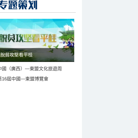
脫貧攻堅看平桂
中國（廣西）—東盟文化旅遊周
第16屆中國—東盟博覽會