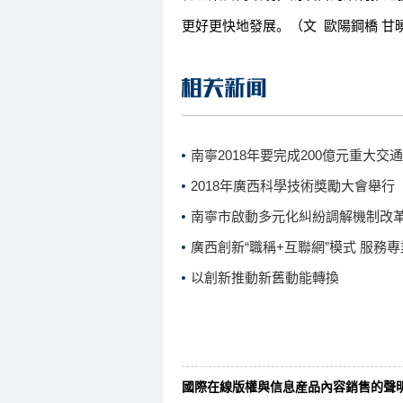
更好更快地發展。（文 歐陽鋼橋 甘
南寧2018年要完成200億元重大交
2018年廣西科學技術獎勵大會舉行
南寧市啟動多元化糾紛調解機制改
廣西創新“職稱+互聯網”模式 服務
以創新推動新舊動能轉換
國際在線版權與信息産品內容銷售的聲明