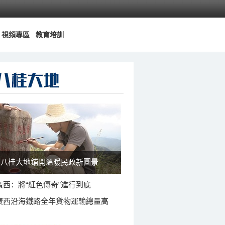
視頻專區
教育培訓
八桂大地鋪開溫暖民政新圖景
廣西：將“紅色傳奇”進行到底
廣西沿海鐵路全年貨物運輸總量高