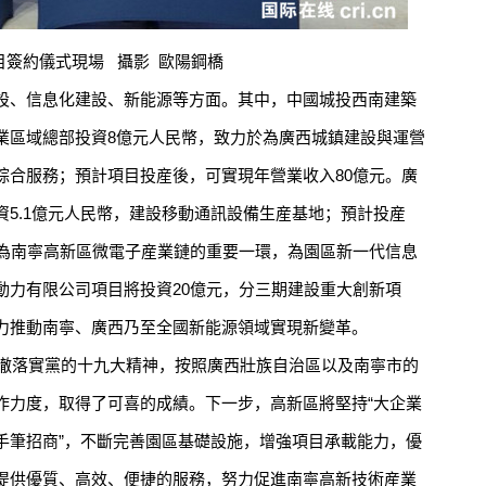
約儀式現場 攝影 歐陽鋼橋
、信息化建設、新能源等方面。其中，中國城投西南建築
業區域總部投資8億元人民幣，致力於為廣西城鎮建設與運營
綜合服務；預計項目投産後，可實現年營業收入80億元。廣
5.1億元人民幣，建設移動通訊設備生産基地；預計投産
成為南寧高新區微電子産業鏈的重要一環，為園區新一代信息
動力有限公司項目將投資20億元，分三期建設重大創新項
力推動南寧、廣西乃至全國新能源領域實現新變革。
徹落實黨的十九大精神，按照廣西壯族自治區以及南寧市的
作力度，取得了可喜的成績。下一步，高新區將堅持“大企業
手筆招商”，不斷完善園區基礎設施，增強項目承載能力，優
提供優質、高效、便捷的服務，努力促進南寧高新技術産業