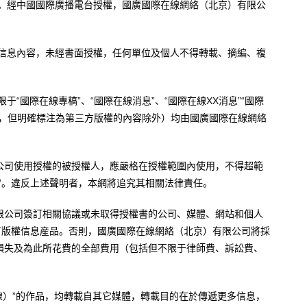
辦。經中國國際廣播電台授權，國廣國際在線網絡（北京）有限公
。
有信息內容，未經書面授權，任何單位及個人不得轉載、摘編、複
于“國際在線專稿”、“國際在線消息”、“國際在線XX消息”“國際
內容，但明確標注為第三方版權的內容除外）均由國廣國際在線網絡
公司使用授權的被授權人，應嚴格在授權範圍內使用，不得超範
”。違反上述聲明者，本網將追究其相關法律責任。
限公司簽訂相關協議或未取得授權書的公司、媒體、網站和個人
有版權信息産品。否則，國廣國際在線網絡（北京）有限公司將採
損失及為此所花費的全部費用（包括但不限于律師費、訴訟費、
。
在線）”的作品，均轉載自其它媒體，轉載目的在於傳遞更多信息，