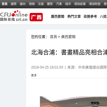
首頁
國際
國內
視頻
文娛
體育
汽車
城市
環球創業
環球財智
教
廣西要聞
熱門文章
政務參考
八桂
您的位置：
首頁
>
廣西要聞
北海合浦：書畫精品亮相合浦
2018-04-25 18:01:59
|
來源：中央廣電總台國際
更多