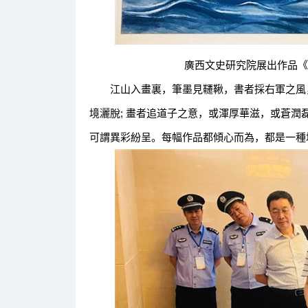
廣西文史研究院展出作品《一
江山入畫裏，筆墨見韆鞦，書者採右軍之風，
境灑脫; 畫者追道子之意，或渾厚華滋，或蒼
可謂異彩紛呈。每幅作品都傾心而為，都是一種