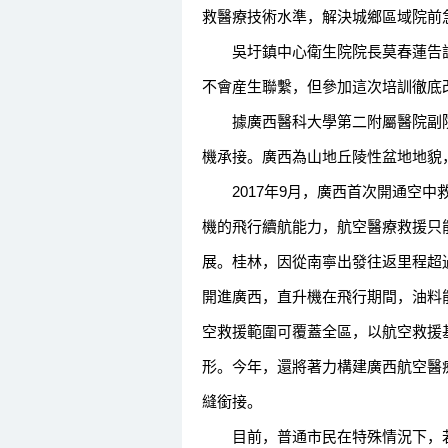
救醫療技術水準，解決城鄉區域院前
吳圩鎮中心衛生院院長莫春蓮告訴記
不會産生聯繫，但參加這次培訓徹底
據廣西醫科大學第二附屬醫院副院長
機承接。廣西為山地丘陵性盆地地貌
2017年9月，廣西首次開通空中
機的飛行續航能力，航空醫療救援只
展。桂林，因從南寧出發往返里程超過
開進廣西，直升機在飛行期間，油料
空救援範圍可覆蓋全區，以航空救援
形。今年，還將著力構建廣西航空醫
縫銜接。
目前，普通市民在特殊情況下，若