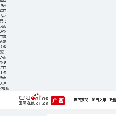
山西
貴州
廣西
吉林
湖北
河南
遼寧
甘肅
內蒙古
安徽
浙江
湖南
寧夏
江西
上海
海南
天津
移動版
廣西要聞
熱門文章
政