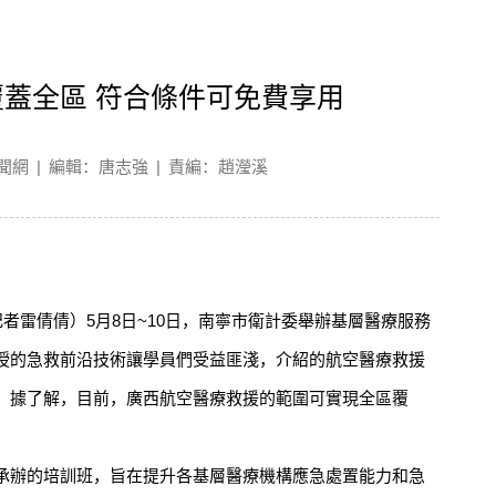
蓋全區 符合條件可免費享用
聞網
|
編輯：唐志強
|
責編：趙瀅溪
雷倩倩）5月8日~10日，南寧市衛計委舉辦基層醫療服務
授的急救前沿技術讓學員們受益匪淺，介紹的航空醫療救援
。據了解，目前，廣西航空醫療救援的範圍可實現全區覆
辦的培訓班，旨在提升各基層醫療機構應急處置能力和急