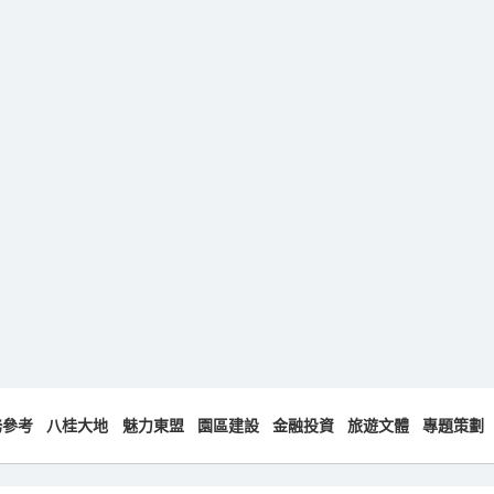
務參考
八桂大地
魅力東盟
園區建設
金融投資
旅遊文體
專題策劃