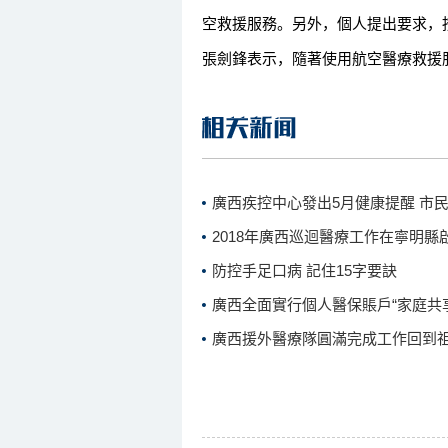
空救援服務。另外，個人提出要求，
張劍鋒表示，隨著使用航空醫療救援
廣西疾控中心發出5月健康提醒 市
2018年廣西巡迴醫療工作在寧明縣
防控手足口病 記住15字要訣
廣西全面實行個人醫保賬戶“家庭共
廣西援外醫療隊圓滿完成工作回到