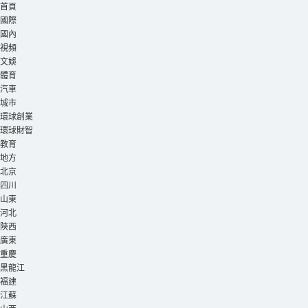
首頁
國際
國內
視頻
文娛
體育
汽車
城市
環球創業
環球財智
教育
地方
北京
四川
山東
河北
陝西
廣東
重慶
黑龍江
福建
江蘇