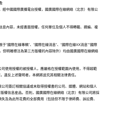
:
辦。經中國國際廣播電台授權，國廣國際在線網絡（北京）有限公
。
有信息內容，未經書面授權，任何單位及個人不得轉載、摘編、複
于“國際在線專稿”、“國際在線消息”、“國際在線XX消息”“國際
內容，但明確標注為第三方版權的內容除外）均由國廣國際在線網絡
公司使用授權的被授權人，應嚴格在授權範圍內使用，不得超範
”。違反上述聲明者，本網將追究其相關法律責任。
限公司簽訂相關協議或未取得授權書的公司、媒體、網站和個人
有版權信息産品。否則，國廣國際在線網絡（北京）有限公司將採
損失及為此所花費的全部費用（包括但不限于律師費、訴訟費、
。