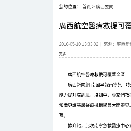
您的位置：
首頁
>
廣西要聞
廣西航空醫療救援可覆
2018-05-10 13:33:02
|
來源：
廣西新
更多
廣西航空醫療救援可覆蓋全區
廣西新聞網-南國早報南寧訊 （記者
能力提升培訓班。培訓中，專家們教
知識更讓基層醫療機構學員大開眼界
蓋。
據介紹，此次南寧急救醫療中心承