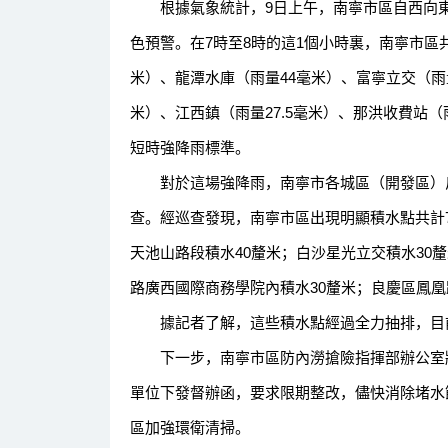
根據氣象統計，9日上午，南寧市區自西向東
色預警。在7時至8時的這1個小時裏，南寧市區共
米）、龍潭水庫（雨量44毫米）、富寧立交（雨量
米）、江西鎮（雨量27.5毫米）、那洪收費站（
短時強降雨標準。
對於這場強降雨，南寧市各城區（開發區）反
查。經巡查發現，南寧市區出現明顯積水點共計
天池山路段積水40釐米；白沙星光立交積水30
路廣西國際商務學院內積水30釐米；良慶區鳳凰
據記者了解，這些積水點經過全力抽排，目
下一步，南寧市區防內澇搶險指揮部辦公室將
單位下發督辦函，要求限期整改，儘快消除堵水
區加強環衛清掃。