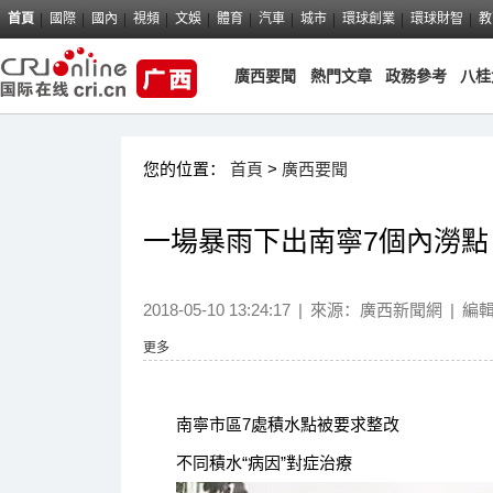
首頁
國際
國內
視頻
文娛
體育
汽車
城市
環球創業
環球財智
教
廣西要聞
熱門文章
政務參考
八桂
您的位置：
首頁
>
廣西要聞
一場暴雨下出南寧7個內澇點
2018-05-10 13:24:17
|
來源：
廣西新聞網
|
編
更多
南寧市區7處積水點被要求整改
不同積水“病因”對症治療