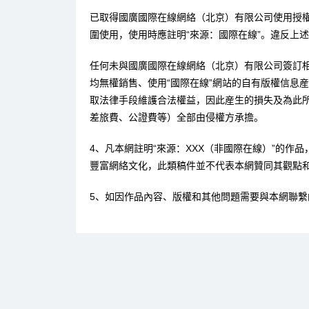
已取得國廣國際在線網絡（北京）有限公司使用授
圍使用，使用時應註明“來源：國際在線”。違反上
任何未與國廣國際在線網絡（北京）有限公司簽訂
均無權銷售、使用“國際在線”網站的自有版權信息
取法律手段維護合法權益，因此産生的損失及為此
差旅費、公證費等）全部由侵權方承擔。
4、凡本網註明“來源：XXX（非國際在線）”的作
豐富網絡文化，此類稿件並不代表本網贊同其觀點
5、如因作品內容、版權和其他問題需要與本網聯繫