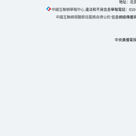
地址：北京
中國互聯網舉報中心
違法和不良信息舉報電話：010-674
中國互聯網視聽節目服務自律公約
信息網絡傳播視聽
中央廣播電視