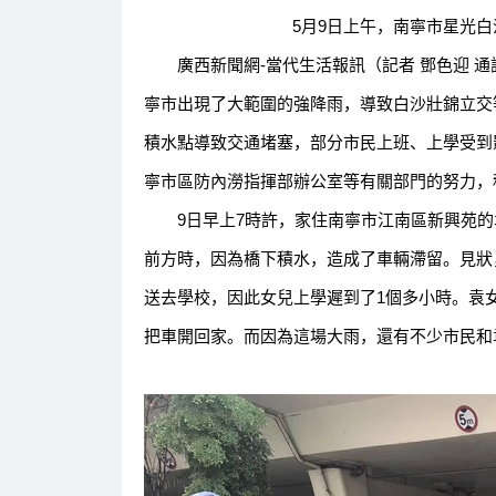
5月9日上午，南寧市星光白
廣西新聞網-當代生活報訊（記者 鄧色迎 通訊員
寧市出現了大範圍的強降雨，導致白沙壯錦立交
積水點導致交通堵塞，部分市民上班、上學受到
寧市區防內澇指揮部辦公室等有關部門的努力，
9日早上7時許，家住南寧市江南區新興苑的
前方時，因為橋下積水，造成了車輛滯留。見狀
送去學校，因此女兒上學遲到了1個多小時。袁
把車開回家。而因為這場大雨，還有不少市民和