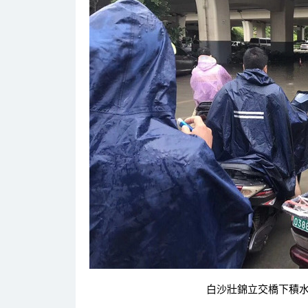
白沙壯錦立交橋下積水，