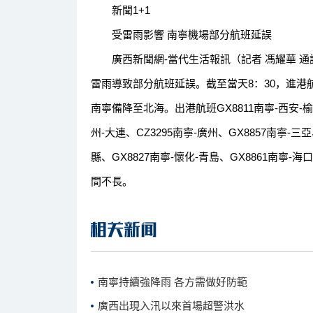
新聞1+1
受雷雨影響 南寧機場部分航班延誤
廣西新聞網-當代生活報訊（記者 馮耀華 通訊
雷雨導致部分航班延誤。截至當天8：30，進港航班O
南寧備降至北海。出港航班GX8811南寧-西安-榆林
州-大連、CZ3295南寧-廣州、GX8857南寧-三亞
縣、GX8827南寧-懷化-青島、GX8861南寧-
間不長。
南寧持續強降雨 各方需做好防範
廣西出現入汛以來首場超警洪水