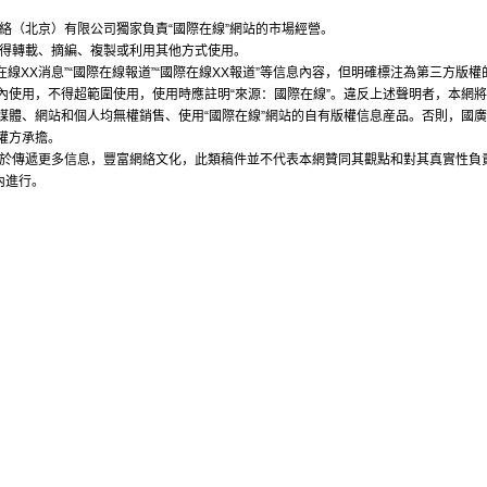
絡（北京）有限公司獨家負責“國際在線”網站的市場經營。
不得轉載、摘編、複製或利用其他方式使用。
國際在線XX消息”“國際在線報道”“國際在線XX報道”等信息內容，但明確標注為第三
內使用，不得超範圍使用，使用時應註明“來源：國際在線”。違反上述聲明者，本網
媒體、網站和個人均無權銷售、使用“國際在線”網站的自有版權信息産品。否則，國
權方承擔。
的在於傳遞更多信息，豐富網絡文化，此類稿件並不代表本網贊同其觀點和對其真實性負
內進行。