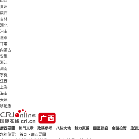
山西
貴州
廣西
吉林
湖北
河南
遼寧
甘肅
內蒙古
安徽
浙江
湖南
寧夏
江西
上海
海南
天津
移動版
廣西要聞
熱門文章
政務參考
八桂大地
魅力東盟
園區建設
金融投資
旅遊
您的位置：
首頁
>
廣西要聞