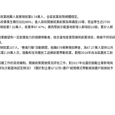
就業困難人員實現就業0.74萬人，全區就業局勢總體穩定。
校畢業生職位佔比88%；進入高校開展就業創業指導講座10場，受益學生近2700
現就業7.32萬人，就業率97.47%；廣西眾創示範基地新增入孵項目10個，累計入孵
業願望和一定創業能力的城鄉勞動者，結合當地産業發展和創業項目，根據不同培訓
應。
業107人。“春風行動”活動期間，組織679場專場招聘會，為67.27萬人提供公共
就業2.29萬人次。鼓勵和支持農民工返鄉創業帶動就業，劃撥2018年自治區農民工創
工作的長效機制。開展政策實施情況評估工作，對2017年出臺的鼓勵企業新增崗
化示範基地認定辦法》《關於對企業以“公司+農戶”經營模式帶動貧困農戶脫貧給予