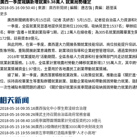
廣西一季度城鎮新增就業9.38萬人 就業局勢穩定
2018-05-16 09:50:40
|
來源：
廣西新聞網
|
編輯：唐志強
|
責編：趙瀅溪
更多
廣西新聞網南寧5月15日訊（記者 冼妍杏）5月15日，記者從自治區人力資源和社會
一季度，全區就業見習基地提供見習崗位12092個，吸納見習生1537名；舉辦招聘
名；舉辦 “直播＋就業創業指導”1期，近1.2萬人在線收看；為305名就業困難畢業
172個，註冊資本8億元。
與此同時，在第一季度，廣西還大力開展各類就業技能培訓、崗位技能提升培訓、
對象特點，重點開展創業意識教育、創業項目指導和企業經營管理培訓，通過案例剖
2018年“就業援助月”活動期間，全區各級人力資源和社會保障部門共走訪就業困難人
就業創業服務。1-3月，全區累計實現農村勞動力轉移就業新增17.55萬人次，其中跨
業就業獎補資金1.97億元，主要用於各地農民工創業帶動就業獎補。
據了解，第一季度，廣西落實積極就業政策，以政策促就業。推動出臺《關於進一步
位、扶持高校畢業生等重點群體就業創業、鼓勵企業吸納和帶動貧困勞動力就業、鼓勵
一次性補貼有關問題的通知》《關於做好就業扶貧車間建設吸納貧困勞動力就業的通
2018-05-16 09:35:16
廣西強化中小學生欺淩綜合治理
2018-05-16 09:06:26
陳武主持召開自治區政府常務會議
2018-05-16 08:40:10
南寧國際園博園累計完成投資約20.9億元
2018-05-15 19:56:36
廣西10個傳統村落獲3000萬中央財政支持
2018-05-15 19:55:08
崇左寧明縣打造臨床醫學“人才小高地”