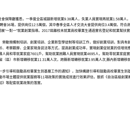
保障廳獲悉，一季度全區城鎮新增就業9.38萬人，失業人員實現再就業1.58萬人，
會36場，提供崗位12.5萬個，其中春季全區人才交流大會提供崗位3.4萬個，符合高
生開展“一對一”就業創業指導。2017屆離校未就業高校畢業生通過實名登記和就業幫扶實
勞動預備制培訓、創業培訓、企業新型學徒制等培訓工作，做好創業培訓，對具有創
析、考察觀摩、企業家現身説法等方式，提高創業成功率，實現創業促就業的倍增效
員和零就業家庭7601戶，幫助就業困難人員實現就業4695人，幫助零就業家庭實現就
省（區）市新增轉移就業11.31萬人次，跨縣新增轉移就業3.95萬人次,縣內新增轉移
引導和鼓勵高校畢業生到基層工作的通知》，加快構建引導和鼓勵高校畢業生到基層
市場主體提供就業服務等11項政策的實施成效進行效果評估，狠抓《自治區級創業孵
知》等配套就業政策的落實。