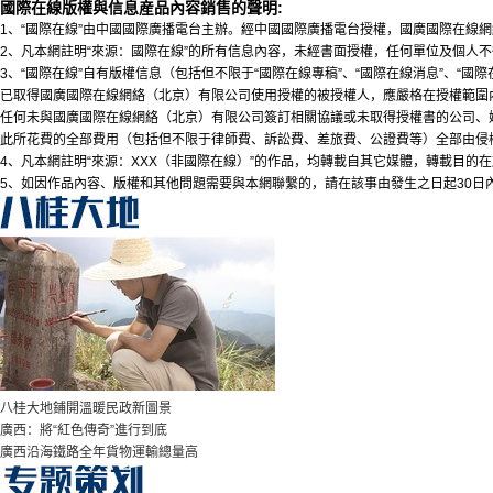
國際在線版權與信息産品內容銷售的聲明:
1、“國際在線”由中國國際廣播電台主辦。經中國國際廣播電台授權，國廣國際在線網
2、凡本網註明“來源：國際在線”的所有信息內容，未經書面授權，任何單位及個人
3、“國際在線”自有版權信息（包括但不限于“國際在線專稿”、“國際在線消息”、“
已取得國廣國際在線網絡（北京）有限公司使用授權的被授權人，應嚴格在授權範圍
任何未與國廣國際在線網絡（北京）有限公司簽訂相關協議或未取得授權書的公司、
此所花費的全部費用（包括但不限于律師費、訴訟費、差旅費、公證費等）全部由侵
4、凡本網註明“來源：XXX（非國際在線）”的作品，均轉載自其它媒體，轉載目
5、如因作品內容、版權和其他問題需要與本網聯繫的，請在該事由發生之日起30日
八桂大地鋪開溫暖民政新圖景
廣西：將“紅色傳奇”進行到底
廣西沿海鐵路全年貨物運輸總量高