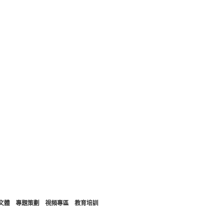
文體
專題策劃
視頻專區
教育培訓