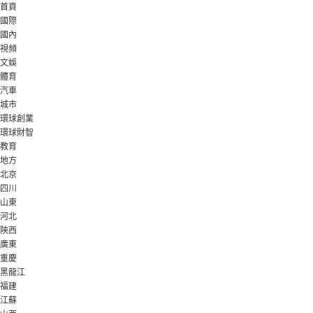
首頁
國際
國內
視頻
文娛
體育
汽車
城市
環球創業
環球財智
教育
地方
北京
四川
山東
河北
陝西
廣東
重慶
黑龍江
福建
江蘇