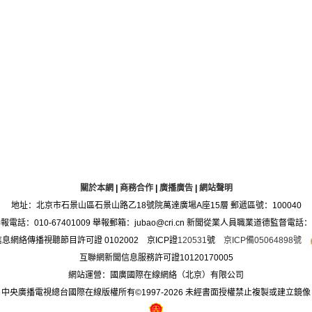
關於本網
|
商務合作
|
廣播廣告
|
網站聲明
地址：北京市石景山區石景山路乙18號院萬達廣場A座15層 郵遞區號：100040
：010-67401009 舉報郵箱：jubao@cri.cn 新聞從業人員職業道德監督電話：010-6
息網絡傳播視聽節目許可證 0102002 京ICP證
120531
號
京ICP備05064898號
互聯網新聞信息服務許可證10120170005
網站運營：國廣國際在線網絡（北京）有限公司
中央廣播電視總台國際在線版權所有©1997-
2026 未經書面授權禁止複製或建立鏡像