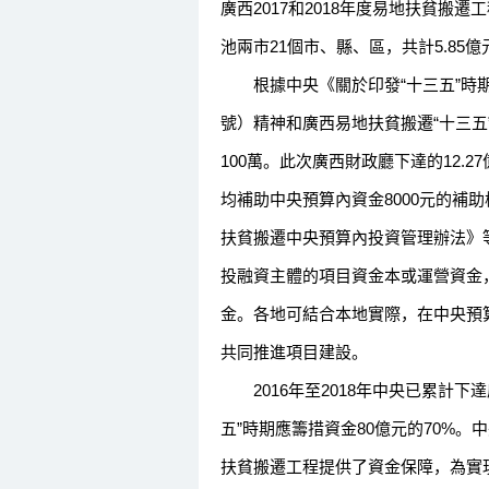
廣西2017和2018年度易地扶貧
池兩市21個市、縣、區，共計5.85億
根據中央《關於印發“十三五”時期易
號）精神和廣西易地扶貧搬遷“十三五
100萬。此次廣西財政廳下達的12
均補助中央預算內資金8000元的補助
扶貧搬遷中央預算內投資管理辦法》
投融資主體的項目資金本或運營資金
金。各地可結合本地實際，在中央預
共同推進項目建設。
2016年至2018年中央已累計下
五”時期應籌措資金80億元的70%
扶貧搬遷工程提供了資金保障，為實現