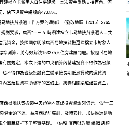
搬遷工程建檔立卡貧困人口住房建設。本次資金重點支持百色、河
元，佔下達資金總額的47.68%。
地扶貧搬遷工作方案的通知》（發改地區〔2015〕2769
”規劃要求，廣西“十三五”時期建檔立卡易地扶貧搬遷人口共
.27億元資金，按照國家明確廣西易地扶貧搬遷建檔立卡對象人
標準測算，將有效解決153375人住房建設問題。按照《易地
等有關規定，本次下達的中央預算內基建投資不得作為省級
，也不得作為省級投融資主體承接長期低息貸款的還貸資
算內基建投資補助標準的基礎上，統籌相關渠道建設資金，
達廣西易地扶貧搬遷中央預算內基建投資資金56億元，佔“十三
。中央資金的下達，為廣西提前謀劃、及時安排、加快推進易地
全面脫貧打下了堅實基礎。（供稿 廣西財政廳 編輯 唐穎