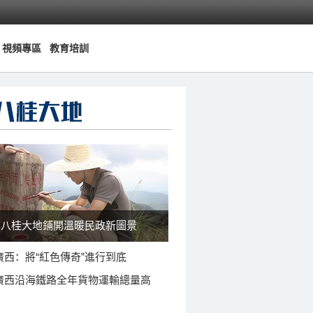
視頻專區
教育培訓
八桂大地鋪開溫暖民政新圖景
廣西：將“紅色傳奇”進行到底
廣西沿海鐵路全年貨物運輸總量高