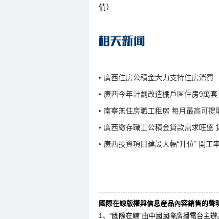
倩）
廣西住房公積金大力支持住房消費
廣西今年計劃改造棚戶區住房9萬套
南寧無住房職工租房 每月最高可提取
廣西繳存職工公積金貸款需求旺盛 
廣西投資項目建設大幅“升位” 開工
國際在線版權與信息産品內容銷售的聲明
1、“國際在線”由中國國際廣播電台主