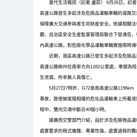
當代生活報訊（記者 盧荻） 6月26日，記
高速公路發生多起涉及危險品運輸車輛的道路交
保障廣大交通參與者生命財産安全。依據相關法
廳、自治區安全生産監督管理局聯合下發通告，從7
內高速公路，對危險化學品運輸車輛實施限時通
近期，我區高速公路已發生多起涉及危險品運輸
高速公路柳州往南寧方向1282公里處，車號為桂
生泄漏，所幸無人員傷亡。
5月27日7時許，G72泉南高速公路1196
事故，致使被尾隨相撞的危化品運輸車上所載液
程中，雙向交通中斷近40個小時。
據廣西交警部門介紹，由於涉及危險物品運輸
處置要求的程式複雜、專業性強，處置過程的難