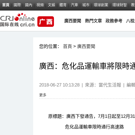
首頁
國際
國內
視頻
文娛
體育
汽車
城市
環球創業
環球財智
教
廣西要聞
熱門文章
政務參考
八桂
您的位置：
首頁
>
廣西要聞
廣西：危化品運輸車將限時
2018-06-27 10:13:28
|
來源：
當代生活報
|
編
更多
原標題：廣西下發通告，7月1日起至12月3
危化品運輸車限時通行高速路