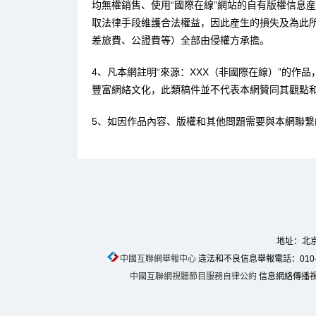
均無權銷售、使用“國際在線”網站的自有版權信息
取法律手段維護合法權益，因此産生的損失及為此
差旅費、公證費等）全部由侵權方承擔。
4、凡本網註明“來源：XXX（非國際在線）”的作
豐富網絡文化，此類稿件並不代表本網贊同其觀點
5、如因作品內容、版權和其他問題需要與本網聯繫
地址：北京
中國互聯網舉報中心
違法和不良信息舉報電話：010-674
中國互聯網視聽節目服務自律公約
信息網絡傳播視聽