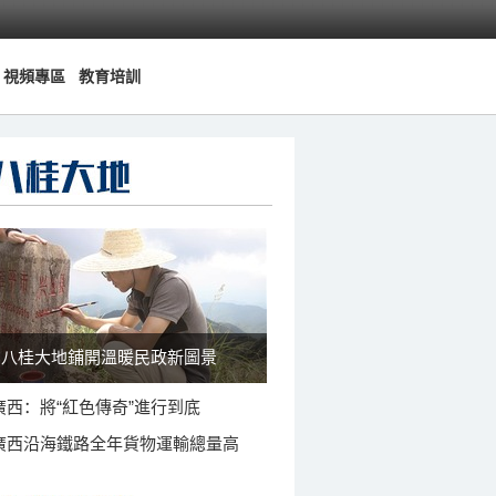
視頻專區
教育培訓
八桂大地鋪開溫暖民政新圖景
廣西：將“紅色傳奇”進行到底
廣西沿海鐵路全年貨物運輸總量高