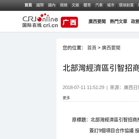
首頁
國際
國內
視頻
文娛
體育
汽車
城市
環球創業
廣西要聞
熱門文章
政
您的位置：
首頁
>
廣西要聞
北部灣經濟區引智招
2018-07-11 11:51:29
|
來源：
廣西日
更多
原標題：北部灣經濟區引智招商
簽訂9個項目合作協議 投資