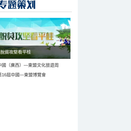
脫貧攻堅看平桂
中國（廣西）—東盟文化旅遊周
第16屆中國—東盟博覽會