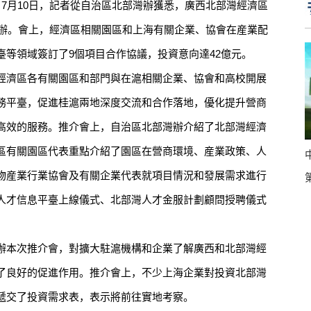
7月10日，記者從自治區北部灣辦獲悉，廣西北部灣經濟區
舉辦。會上，經濟區相關園區和上海有關企業、協會在産業配
臺等領域簽訂了9個項目合作協議，投資意向達42億元。
濟區各有關園區和部門與在滬相關企業、協會和高校開展
務平臺，促進桂滬兩地深度交流和合作落地，優化提升營商
高效的服務。推介會上，自治區北部灣辦介紹了北部灣經濟
區有關園區代表重點介紹了園區在營商環境、産業政策、人
物産業行業協會及有關企業代表就項目情況和發展需求進行
人才信息平臺上線儀式、北部灣人才金服計劃顧問授聘儀式
本次推介會，對擴大駐滬機構和企業了解廣西和北部灣經
了良好的促進作用。推介會上，不少上海企業對投資北部灣
遞交了投資需求表，表示將前往實地考察。