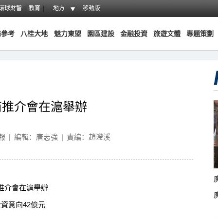
環球財智
教育
地方
移動版
務參考
八桂大地
魅力東盟
園區建設
金融投資
旅遊文體
專題策劃
商推介會在滬舉辦
報
|
編輯：唐志強
|
責編：趙瀅溪
推介會在滬舉辦
意向42億元