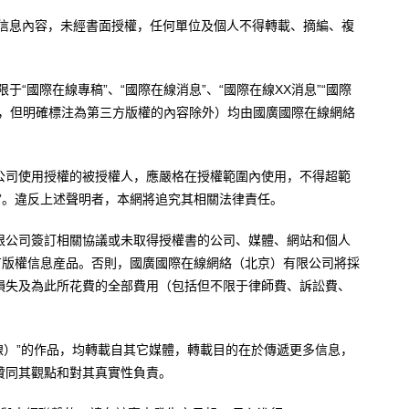
有信息內容，未經書面授權，任何單位及個人不得轉載、摘編、複
于“國際在線專稿”、“國際在線消息”、“國際在線XX消息”“國際
內容，但明確標注為第三方版權的內容除外）均由國廣國際在線網絡
公司使用授權的被授權人，應嚴格在授權範圍內使用，不得超範
”。違反上述聲明者，本網將追究其相關法律責任。
限公司簽訂相關協議或未取得授權書的公司、媒體、網站和個人
有版權信息産品。否則，國廣國際在線網絡（北京）有限公司將採
損失及為此所花費的全部費用（包括但不限于律師費、訴訟費、
。
在線）”的作品，均轉載自其它媒體，轉載目的在於傳遞更多信息，
贊同其觀點和對其真實性負責。