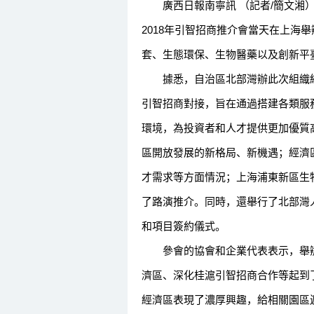
廣西日報南寧訊 （記者/簡文湘）
2018年引智招商推介會當天在上海
套、生態環保、生物醫藥以及創新平
據悉，自治區北部灣辦此次組織經
引智招商對接，旨在通過搭建各類服
環境，為投資者和人才提供更加優質
區開放發展的新格局、新機遇；經濟
才需求等方面情況；上海浦東新區生
了路演推介。同時，還舉行了北部灣
和項目簽約儀式。
參會的協會和企業代表表示，舉辦
濟區、深化桂滬引智招商合作等起到
經濟區表現了濃厚興趣，給相關園區