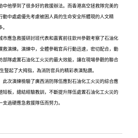
動中他學到了很多好的救援辦法。而香港高空拯救隊完美的
行動中處處優先考慮被困人員的生命安全所體現的人文精
多。
市應急救援研討班代表和嘉賓前往欽州參觀考察了石油化
撲救演練。演練中，全體參戰官兵行動迅速，密切配合，動
防部隊處置石油化工火災的最大效能，讓在現場參觀的聯合
先生豎起了大拇指，為消防官兵的精彩表演點讚。
此次演練檢驗了廣西消防隊伍應對石油化工火災的綜合應
題短板，總結經驗教訓，不斷提升隊伍處置石油化工火災的
一支過硬應急救援隊伍而努力。