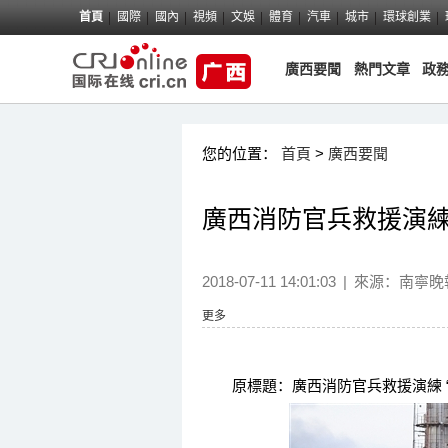
首頁
國際
國內
視頻
文娛
體育
汽車
城市
環球創業
廣西要聞
熱門文章
政
您的位置：
首頁
>
廣西要聞
廣西消防官兵救援演練 
2018-07-11 14:01:03
|
來源：
南寧晚
更多
原標題：廣西消防官兵救援演練 “