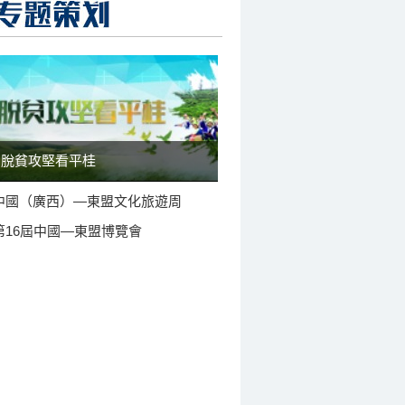
脫貧攻堅看平桂
中國（廣西）—東盟文化旅遊周
第16屆中國—東盟博覽會