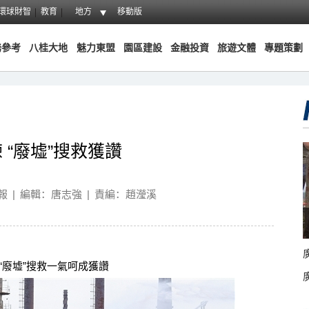
環球財智
教育
地方
移動版
務參考
八桂大地
魅力東盟
園區建設
金融投資
旅遊文體
專題策劃
“廢墟”搜救獲讚
報
|
編輯：唐志強
|
責編：趙瀅溪
廢墟”搜救一氣呵成獲讚