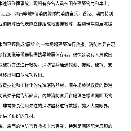
車連環碰撞事故，現場有多名人員被困在建築物內和車上，
、江西、湖南等地8個消防總隊的消防官兵，香港、澳門特別
亞消防隊伍代表隊立即組成地震搜救隊，趕到現場開展救援
已經變成“廢墟”的一棟坍塌建築進行救援。消防官兵在現
頻探測儀等儀器裝備搜尋地震倖存者。很快發現有人員被困
取破拆方法進行救援。消防官兵通過探測、搜索、破拆、支
員移出洞口並成功救出。
援技能和多樣化的先進消防器材，讓在場參與救援的香港
防員梁子健告訴記者，內地消防官兵在處理怎樣避開阻礙物
，非常擅長使用先進的消防器材進行救援，讓人大開眼界。
提供了很好的教材。
，廣西的消防官兵救援非常專業，特別是團隊配合展現的