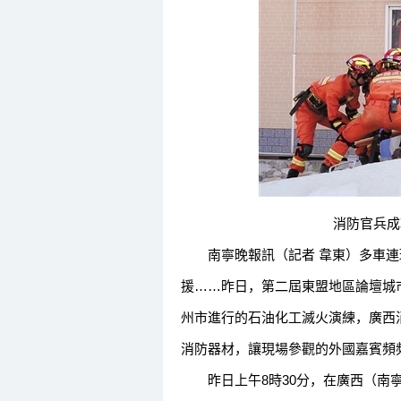
消防官兵成功將
南寧晚報訊（記者 韋東）多車連
援……昨日，第二屆東盟地區論壇城
州市進行的石油化工滅火演練，廣西
消防器材，讓現場參觀的外國嘉賓頻
昨日上午8時30分，在廣西（南寧）