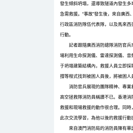
發生傾斜坍塌，還導致隧道內發生多
急需救援。“事故”發生後，來自廣西
行政區消防隊伍代表隊，以及馬來西
行動。
記者跟隨廣西消防總隊消防官兵來到
場利用生命探測儀、雷達探測儀、音
于坍塌建築結構內，救援人員立即採
撐等程式找到被困人員後，將被困人
消防官兵展現的團隊精神、專業救
高空拯救隊消防員稱讚不已。香港消
救援和現場救援的動作很合理。同時
此次交流學習，為他以後的救援行動
來自澳門消防局的消防員陳有華説