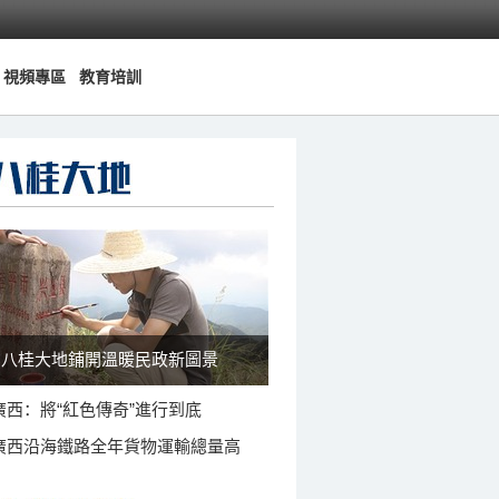
視頻專區
教育培訓
八桂大地鋪開溫暖民政新圖景
廣西：將“紅色傳奇”進行到底
廣西沿海鐵路全年貨物運輸總量高