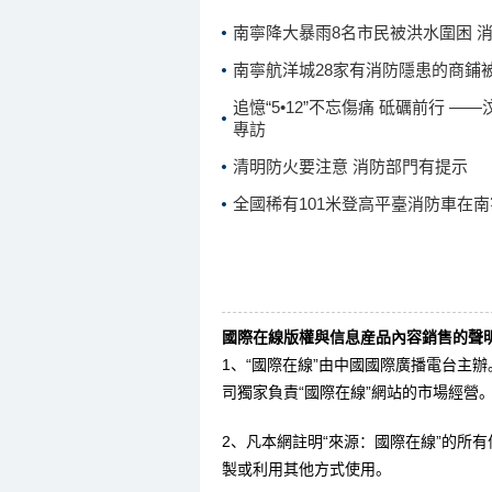
南寧降大暴雨8名市民被洪水圍困 
南寧航洋城28家有消防隱患的商鋪
追憶“5•12”不忘傷痛 砥礪前行 
專訪
清明防火要注意 消防部門有提示
全國稀有101米登高平臺消防車在
國際在線版權與信息産品內容銷售的聲明
1、“國際在線”由中國國際廣播電台主
司獨家負責“國際在線”網站的市場經營
2、凡本網註明“來源：國際在線”的所
製或利用其他方式使用。