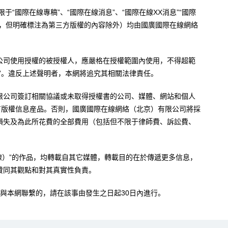
于“國際在線專稿”、“國際在線消息”、“國際在線XX消息”“國際
內容，但明確標注為第三方版權的內容除外）均由國廣國際在線網絡
公司使用授權的被授權人，應嚴格在授權範圍內使用，不得超範
”。違反上述聲明者，本網將追究其相關法律責任。
限公司簽訂相關協議或未取得授權書的公司、媒體、網站和個人
有版權信息産品。否則，國廣國際在線網絡（北京）有限公司將採
損失及為此所花費的全部費用（包括但不限于律師費、訴訟費、
。
在線）”的作品，均轉載自其它媒體，轉載目的在於傳遞更多信息，
贊同其觀點和對其真實性負責。
與本網聯繫的，請在該事由發生之日起30日內進行。