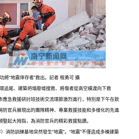
“地震倖存者”救出。記者 程勇可 攝
環追尾、建築坍塌廢墟搜救、將傷者從高空橫渡向下救
市應急救援研討班技術交流環節激烈進行，特別是下午在欽
消防官兵展現出的團隊精神、專業救援技能和多樣化的先進
頻豎起大拇指，為消防官兵的精彩救援點讚。
消防訓練基地突然發生“地震”。“地震”不僅造成多棟建築