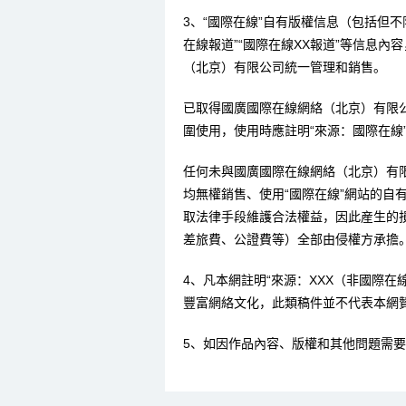
3、“國際在線”自有版權信息（包括但不限
在線報道”“國際在線XX報道”等信息
（北京）有限公司統一管理和銷售。
已取得國廣國際在線網絡（北京）有限
圍使用，使用時應註明“來源：國際在線
任何未與國廣國際在線網絡（北京）有
均無權銷售、使用“國際在線”網站的自
取法律手段維護合法權益，因此産生的
差旅費、公證費等）全部由侵權方承擔
4、凡本網註明“來源：XXX（非國際
豐富網絡文化，此類稿件並不代表本網
5、如因作品內容、版權和其他問題需要